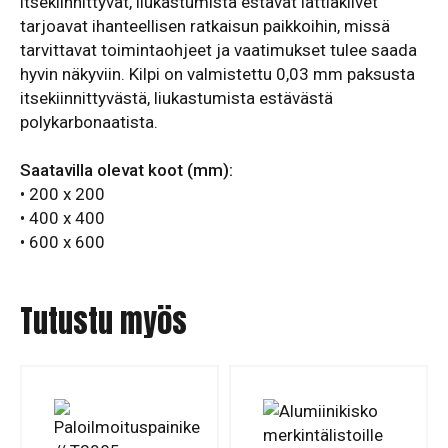
ltsekiinnittyvät, liukastumista estävät lattiakilvet
tarjoavat ihanteellisen ratkaisun paikkoihin, missä
tarvittavat toimintaohjeet ja vaatimukset tulee saada
hyvin näkyviin. Kilpi on valmistettu 0,03 mm paksusta
itsekiinnittyvästä, liukastumista estävästä
polykarbonaatista.
Saatavilla olevat koot (mm):
• 200 x 200
• 400 x 400
• 600 x 600
Tutustu myös