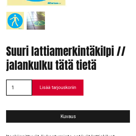
Suuri lattiamerkintäkilpi //
jalankulku tätä tietä
Suuri
lattiamerkintäkilpi
Lisää tarjouskoriin
//
jalankulku
tätä
tietä
määrä
Kuvaus