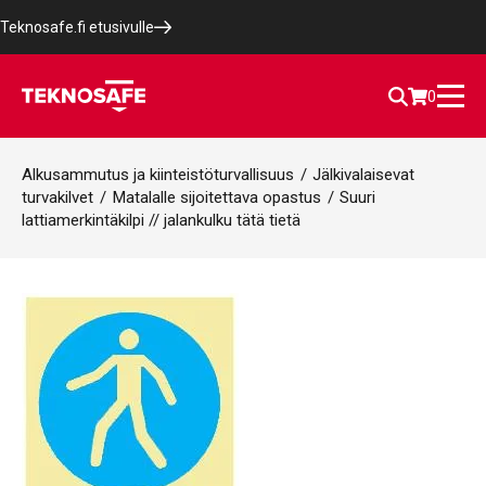
Teknosafe.fi etusivulle
0
Alkusammutus ja kiinteistöturvallisuus
/
Jälkivalaisevat
turvakilvet
/
Matalalle sijoitettava opastus
/
Suuri
lattiamerkintäkilpi // jalankulku tätä tietä