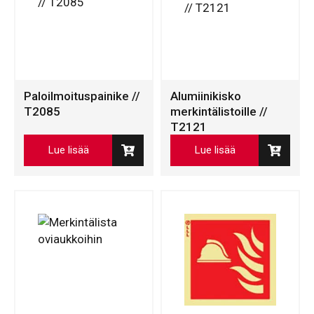
Paloilmoituspainike //
Alumiinikisko
T2085
merkintälistoille //
T2121
Lue lisää
Lue lisää