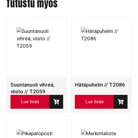
Tutustu myös
Suuntanuoli vihreä,
Hätäpuhelin // T2086
viisto // T2059
Lue lisää
Lue lisää