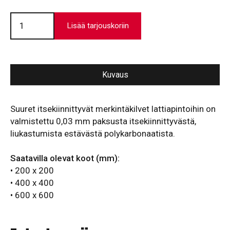
Suuri
lattiamerkintäkilpi
Lisää tarjouskoriin
//
Esteetön
pääsy
määrä
Kuvaus
Suuret itsekiinnittyvät merkintäkilvet lattiapintoihin on
valmistettu 0,03 mm paksusta itsekiinnittyvästä,
liukastumista estävästä polykarbonaatista.
Saatavilla olevat koot (mm):
• 200 x 200
• 400 x 400
• 600 x 600