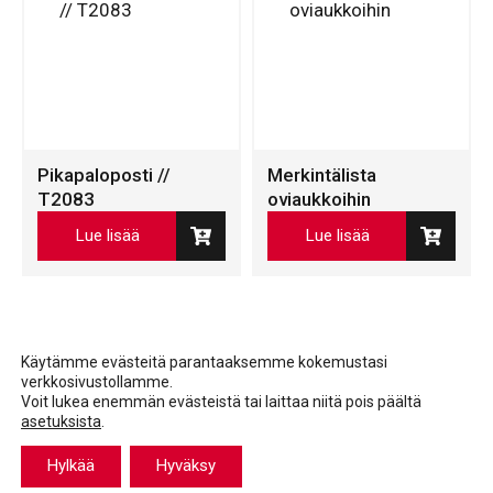
Pikapaloposti //
Merkintälista
T2083
oviaukkoihin
Lue lisää
Lue lisää
Käytämme evästeitä parantaaksemme kokemustasi
verkkosivustollamme.
Voit lukea enemmän evästeistä tai laittaa niitä pois päältä
asetuksista
.
Facebook
LinkedIn
LinkedIn
Hylkää
Hyväksy