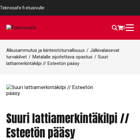
Teknosafe.fi etusivulle
0
Alkusammutus ja kiinteistöturvallisuus
/
Jälkivalaisevat
turvakilvet
/
Matalalle sijoitettava opastus
/
Suuri
lattiamerkintäkilpi // Esteetön pääsy
Suuri lattiamerkintäkilpi //
Esteetön pääsy