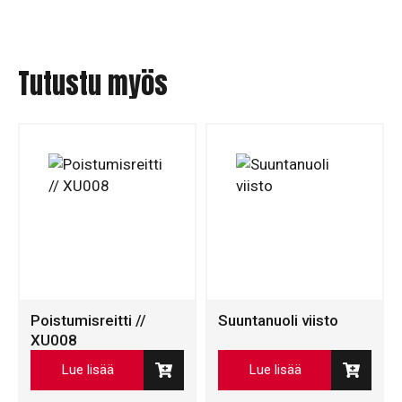
Tutustu myös
Poistumisreitti //
Suuntanuoli viisto
XU008
Lue lisää
Lue lisää