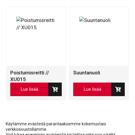
Poistumisreitti //
Suuntanuoli
XU015
Lue lisää
Lue lisää
Käytämme evästeitä parantaaksemme kokemustasi
verkkosivustollamme.
Voit lukea enemmän evästeistä tai laittaa niitä pois päältä