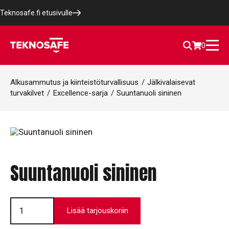
Teknosafe.fi etusivulle
0
Alkusammutus ja kiinteistöturvallisuus
/
Jälkivalaisevat
turvakilvet
/
Excellence-sarja
/
Suuntanuoli sininen
Suuntanuoli sininen
Suuntanuoli
sininen
Lisää tarjouskoriin
määrä