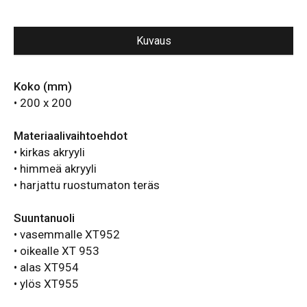
Kuvaus
Koko (mm)
• 200 x 200
Materiaalivaihtoehdot
• kirkas akryyli
• himmeä akryyli
• harjattu ruostumaton teräs
Suuntanuoli
• vasemmalle XT952
• oikealle XT 953
• alas XT954
• ylös XT955