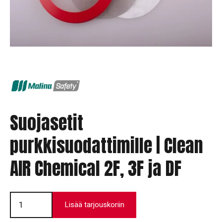
Suojasetit
purkkisuodattimille | Clean
AIR Chemical 2F, 3F ja DF
Suojasetit
purkkisuodattimille
Lisää tarjouskoriin
|
Clean