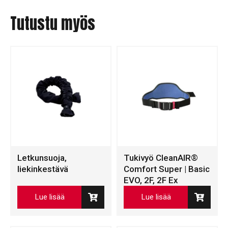
Tutustu myös
Letkunsuoja,
Tukivyö CleanAIR®
liekinkestävä
Comfort Super | Basic
EVO, 2F, 2F Ex
Lue lisää
Lue lisää