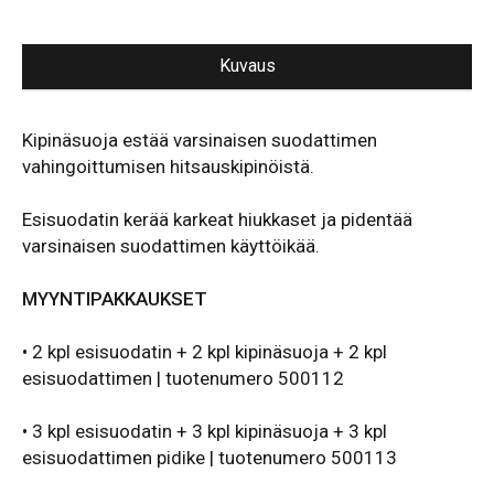
AIR
Chemical
2F,
3F
Kuvaus
ja
DF
määrä
Kipinäsuoja estää varsinaisen suodattimen
vahingoittumisen hitsauskipinöistä.
Esisuodatin kerää karkeat hiukkaset ja pidentää
varsinaisen suodattimen käyttöikää.
MYYNTIPAKKAUKSET
• 2 kpl esisuodatin + 2 kpl kipinäsuoja + 2 kpl
esisuodattimen | tuotenumero 500112
• 3 kpl esisuodatin + 3 kpl kipinäsuoja + 3 kpl
esisuodattimen pidike | tuotenumero 500113