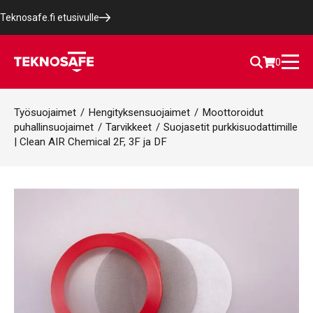
Teknosafe.fi etusivulle
0
Työsuojaimet
/
Hengityksensuojaimet
/
Moottoroidut
puhallinsuojaimet
/
Tarvikkeet
/
Suojasetit purkkisuodattimille
| Clean AIR Chemical 2F, 3F ja DF