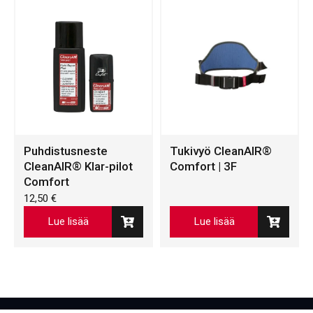
Puhdistusneste
Tukivyö CleanAIR®
CleanAIR® Klar-pilot
Comfort | 3F
Comfort
12,50
€
Lue lisää
Lue lisää