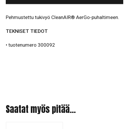
Pehmustettu tukivyö CleanAIR® AerGo-puhaltimeen.
TEKNISET TIEDOT
• tuotenumero 300092
Saatat myös pitää...