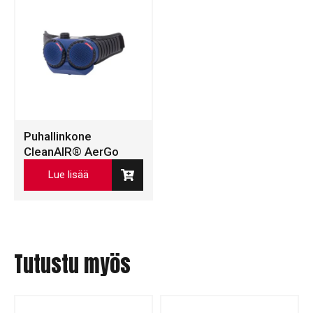
Puhallinkone
CleanAIR® AerGo
Lue lisää
Tutustu myös