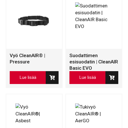
Vyö CleanAIR® |
Suodattimen
Pressure
esisuodatin | CleanAIR
Basic EVO
Lue lisää
Lue lisää