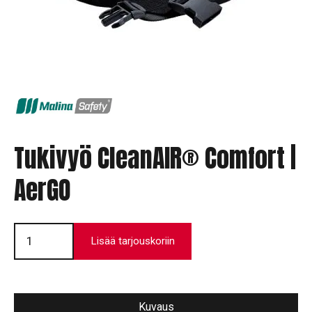
Tukivyö CleanAIR® Comfort |
AerGO
Tukivyö
CleanAIR®
Lisää tarjouskoriin
Comfort
|
AerGO
määrä
Kuvaus