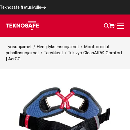
Teknosafe.fi etusivulle
0
Työsuojaimet
/
Hengityksensuojaimet
/
Moottoroidut
puhallinsuojaimet
/
Tarvikkeet
/
Tukivyö CleanAIR® Comfort
| AerGO