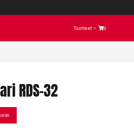
Tuotteet
0
tari RDS-32
oriin