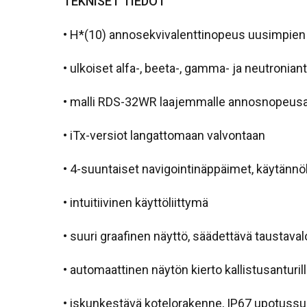
TEKNISET TIEDOT
• H*(10) annosekvivalenttinopeus uusimpie
• ulkoiset alfa-, beeta-, gamma- ja neutronian
• malli RDS-32WR laajemmalle annosnopeusa
• iTx-versiot langattomaan valvontaan
• 4-suuntaiset navigointinäppäimet, käytännö
• intuitiivinen käyttöliittymä
• suuri graafinen näyttö, säädettävä taustaval
• automaattinen näytön kierto kallistusanturil
• iskunkestävä kotelorakenne, IP67 upotussu