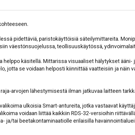
ökohteeseen.
dessä pidettäviä, paristokäyttöisiä säteilymittareita. Mo
iin väestönsuojelussa, teollisuuskäytössä, ydinvoimalait
helppo käsitellä. Mittarissa visuaaliset hälytykset ääni- 
o, jotta se voidaan helposti kiinnittää vaatteisiin ja näin
ä raja-arvojen lähestymisestä ilman jatkuvaa laitteen tarkk
valikoima ulkoisia Smart-antureita, jotka vastaavat käyttä
ima voidaan liittää kaikkiin RDS-32-versioihin riittävällä 
ja/tai beetakontaminaatiolle erilaisilla havainnointialue