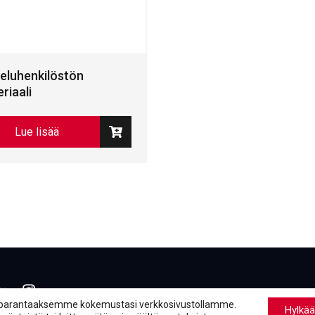
eluhenkilöstön
riaali
Lue lisää
book
inkedIn
LinkedIn
parantaaksemme kokemustasi verkkosivustollamme.
Hylkää