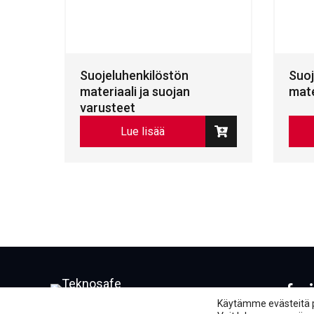
Suojeluhenkilöstön
Suoj
materiaali ja suojan
mate
varusteet
Lue lisää
Face
L
Käytämme evästeitä 