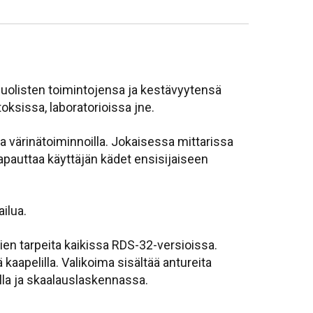
nipuolisten toimintojensa ja kestävyytensä
oksissa, laboratorioissa jne.
ja värinätoiminnoilla. Jokaisessa mittarissa
 vapauttaa käyttäjän kädet ensisijaiseen
ailua.
jien tarpeita kaikissa RDS-32-versioissa.
kaapelilla. Valikoima sisältää antureita
illa ja skaalauslaskennassa.