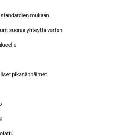
n standardien mukaan
turit suoraa yhteyttä varten
lueelle
lliset pikanäppäimet
o
la
ojattu