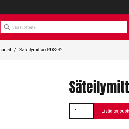
Products
search
suojat
/
Säteilymittari RDS-32
Säteilymit
Säteilymittari
RDS-
Lisää tarjousk
32
määrä