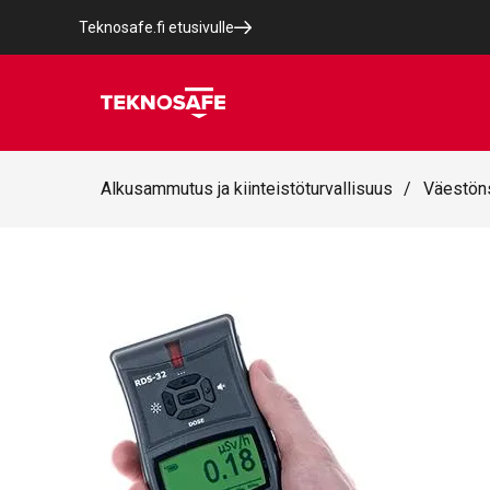
Teknosafe.fi etusivulle
Alkusammutus ja kiinteistöturvallisuus
/
Väestön