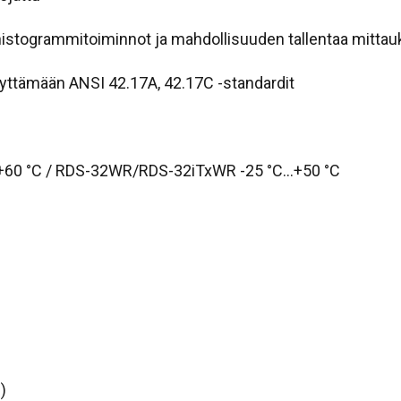
 histogrammitoiminnot ja mahdollisuuden tallentaa mittau
täyttämään ANSI 42.17A, 42.17C -standardit
C…+60 °C / RDS-32WR/RDS-32iTxWR -25 °C…+50 °C
)