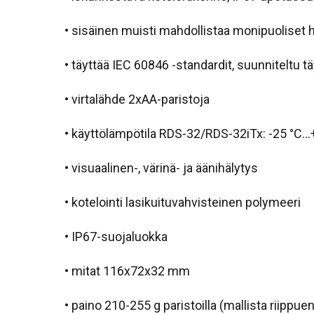
• sisäinen muisti mahdollistaa monipuoliset
• täyttää IEC 60846 -standardit, suunniteltu 
• virtalähde 2xAA-paristoja
• käyttölämpötila RDS-32/RDS-32iTx: -25 °
• visuaalinen-, värinä- ja äänihälytys
• kotelointi lasikuituvahvisteinen polymeeri
• IP67-suojaluokka
• mitat 116x72x32 mm
• paino 210-255 g paristoilla (mallista riippuen