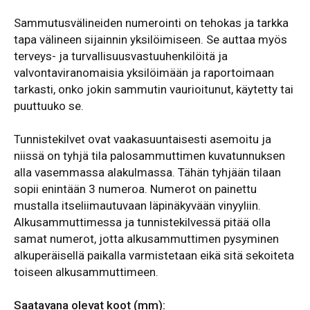
Sammutusvälineiden numerointi on tehokas ja tarkka
tapa välineen sijainnin yksilöimiseen. Se auttaa myös
terveys- ja turvallisuusvastuuhenkilöitä ja
valvontaviranomaisia yksilöimään ja raportoimaan
tarkasti, onko jokin sammutin vaurioitunut, käytetty tai
puuttuuko se.
Tunnistekilvet ovat vaakasuuntaisesti asemoitu ja
niissä on tyhjä tila palosammuttimen kuvatunnuksen
alla vasemmassa alakulmassa. Tähän tyhjään tilaan
sopii enintään 3 numeroa. Numerot on painettu
mustalla itseliimautuvaan läpinäkyvään vinyyliin.
Alkusammuttimessa ja tunnistekilvessä pitää olla
samat numerot, jotta alkusammuttimen pysyminen
alkuperäisellä paikalla varmistetaan eikä sitä sekoiteta
toiseen alkusammuttimeen.
Saatavana olevat koot (mm):