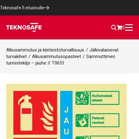
Teknosafe.fi etusivulle
0
Alkusammutus ja kiinteistöturvallisuus
/
Jälkivalaisevat
turvakilvet
/
Alkusammutusopasteet
/
Sammuttimen
tunnistekilpi – jauhe // T0651