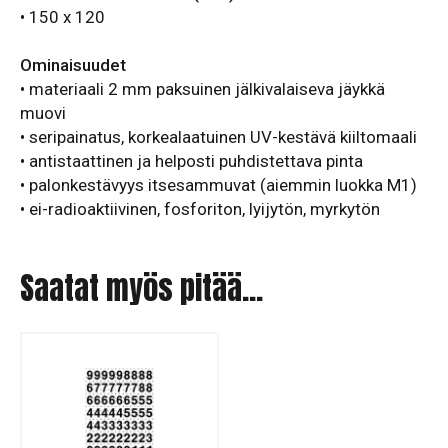
• 150 x 120
Ominaisuudet
• materiaali 2 mm paksuinen jälkivalaiseva jäykkä
muovi
• seripainatus, korkealaatuinen UV-kestävä kiiltomaali
• antistaattinen ja helposti puhdistettava pinta
• palonkestävyys itsesammuvat (aiemmin luokka M1)
• ei-radioaktiivinen, fosforiton, lyijytön, myrkytön
Saatat myös pitää...