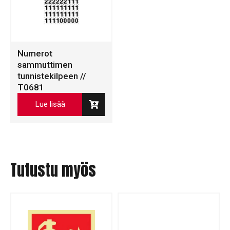
Numerot
sammuttimen
tunnistekilpeen //
T0681
Lue lisää
Tutustu myös