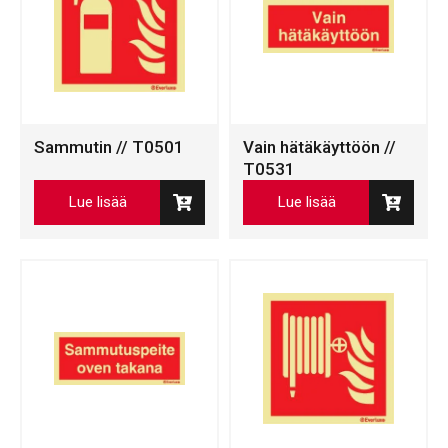
Sammutin // T0501
Vain hätäkäyttöön //
T0531
Lue lisää
Lue lisää