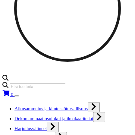
Products
search
0
Alkusammutus ja kiinteistöturvallisuus
Dekontaminaatiosuihkut ja ilmakaariteltat
Harjoitusvälineet