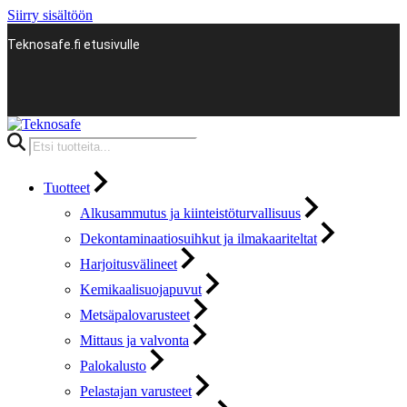
Siirry sisältöön
Teknosafe.fi etusivulle
Products
search
Tuotteet
Alkusammutus ja kiinteistöturvallisuus
Dekontaminaatiosuihkut ja ilmakaariteltat
Harjoitusvälineet
Kemikaalisuojapuvut
Metsäpalovarusteet
Mittaus ja valvonta
Palokalusto
Pelastajan varusteet