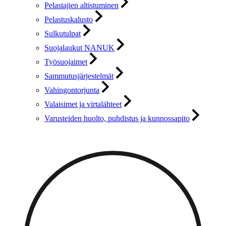
Pelastajien altistuminen
Pelastuskalusto
Sulkutulpat
Suojalaukut NANUK
Työsuojaimet
Sammutusjärjestelmät
Vahingontorjunta
Valaisimet ja virtalähteet
Varusteiden huolto, puhdistus ja kunnossapito