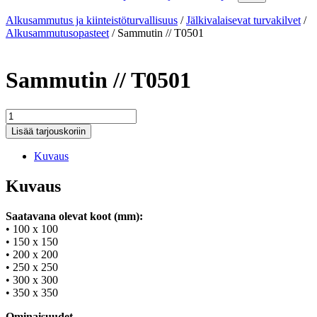
Alkusammutus ja kiinteistöturvallisuus
/
Jälkivalaisevat turvakilvet
/
Alkusammutusopasteet
/
Sammutin // T0501
Sammutin // T0501
Sammutin
//
Lisää tarjouskoriin
T0501
määrä
Kuvaus
Kuvaus
Saatavana olevat koot (mm):
• 100 x 100
• 150 x 150
• 200 x 200
• 250 x 250
• 300 x 300
• 350 x 350
Ominaisuudet