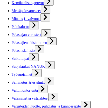
Kemikaalisuojapuvut
Metsäpalovarusteet
Mittaus ja valvonta
Palokalusto
Pelastajan varusteet
Pelastajien altistuminen
Pelastuskalusto
Sulkutulpat
Suojalaukut NANUK
Työsuojaimet
Sammutusjärjestelmät
Vahingontorjunta
Valaisimet ja virtalähteet
Varusteiden huolto, puhdistus ja kunnossapito