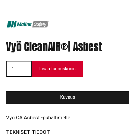
Vyö CleanAIR®| Asbest
Vyö
CleanAIR®|
Lisää tarjouskoriin
Asbest
määrä
Kuvaus
Vyö CA Asbest -puhaltimelle.
TEKNISET TIEDOT