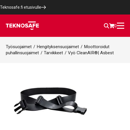
Teknosafe.fi etusivulle
0
Työsuojaimet
/
Hengityksensuojaimet
/
Moottoroidut
puhallinsuojaimet
/
Tarvikkeet
/
Vyö CleanAIR®| Asbest