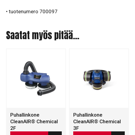
• tuotenumero 700097
Saatat myös pitää...
Puhallinkone
Puhallinkone
CleanAIR® Chemical
CleanAIR® Chemical
2F
3F