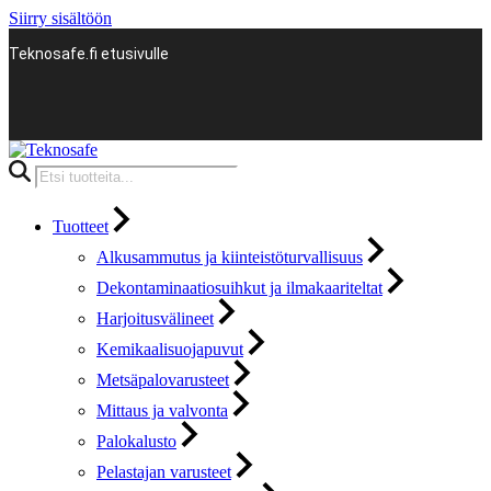
Siirry sisältöön
Teknosafe.fi etusivulle
Products
search
Tuotteet
Alkusammutus ja kiinteistöturvallisuus
Dekontaminaatiosuihkut ja ilmakaariteltat
Harjoitusvälineet
Kemikaalisuojapuvut
Metsäpalovarusteet
Mittaus ja valvonta
Palokalusto
Pelastajan varusteet