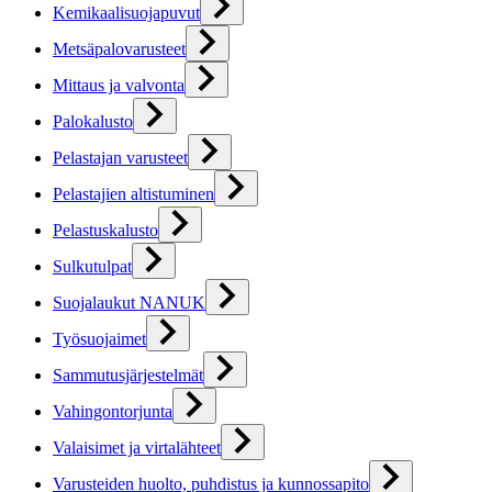
Kemikaalisuojapuvut
Metsäpalovarusteet
Mittaus ja valvonta
Palokalusto
Pelastajan varusteet
Pelastajien altistuminen
Pelastuskalusto
Sulkutulpat
Suojalaukut NANUK
Työsuojaimet
Sammutusjärjestelmät
Vahingontorjunta
Valaisimet ja virtalähteet
Varusteiden huolto, puhdistus ja kunnossapito