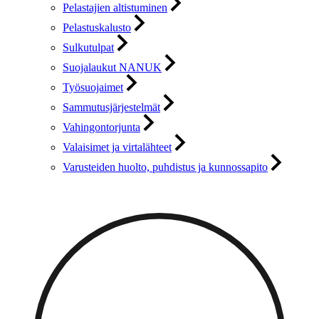
Pelastajien altistuminen
Pelastuskalusto
Sulkutulpat
Suojalaukut NANUK
Työsuojaimet
Sammutusjärjestelmät
Vahingontorjunta
Valaisimet ja virtalähteet
Varusteiden huolto, puhdistus ja kunnossapito