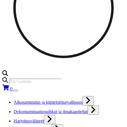
Products
search
0
Alkusammutus ja kiinteistöturvallisuus
Dekontaminaatiosuihkut ja ilmakaariteltat
Harjoitusvälineet