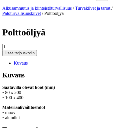
Alkusammutus ja kiinteistöturvallisuus
/
Turvakilvet ja tarrat
/
Paloturvallisuuskilvet
/
Polttoöljyä
Polttoöljyä
Polttoöljyä
määrä
Lisää tarjouskoriin
Kuvaus
Kuvaus
Saatavilla olevat koot (mm)
• 80 x 200
• 100 x 400
Materiaalivaihtoehdot
• muovi
• alumiini