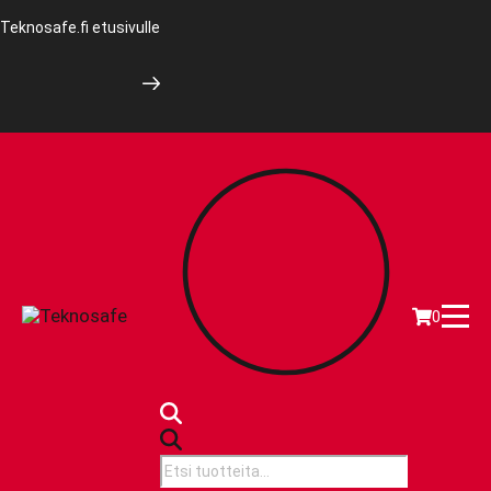
Teknosafe.fi etusivulle
0
Products
search