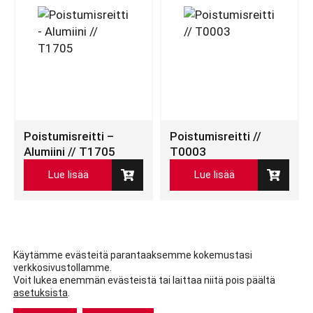
Poistumisreitti –
Poistumisreitti //
Alumiini // T1705
T0003
Lue lisää
Lue lisää
Käytämme evästeitä parantaaksemme kokemustasi
verkkosivustollamme.
Voit lukea enemmän evästeistä tai laittaa niitä pois päältä
asetuksista
.
Facebook
LinkedIn
LinkedIn