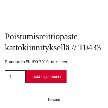
Poistumisreittiopaste
kattokiinnityksellä // T0433
Standardin EN ISO 7010 mukainen.
Poistumisreittiopaste
kattokiinnityksellä
Lisää tarjouskoriin
//
T0433
määrä
Kuvaus