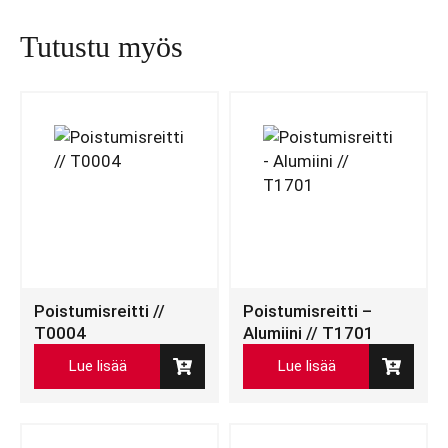
Tutustu myös
Poistumisreitti //
Poistumisreitti –
T0004
Alumiini // T1701
Lue lisää
Lue lisää