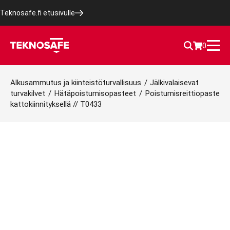
Teknosafe.fi etusivulle
0
Alkusammutus ja kiinteistöturvallisuus
/
Jälkivalaisevat
turvakilvet
/
Hätäpoistumisopasteet
/
Poistumisreittiopaste
kattokiinnityksellä // T0433