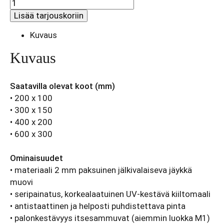
Poistumisreitti
//
Lisää tarjouskoriin
T0066
määrä
Kuvaus
Kuvaus
Saatavilla olevat koot (mm)
• 200 x 100
• 300 x 150
• 400 x 200
• 600 x 300
Ominaisuudet
• materiaali 2 mm paksuinen jälkivalaiseva jäykkä
muovi
• seripainatus, korkealaatuinen UV-kestävä kiiltomaali
• antistaattinen ja helposti puhdistettava pinta
• palonkestävyys itsesammuvat (aiemmin luokka M1)