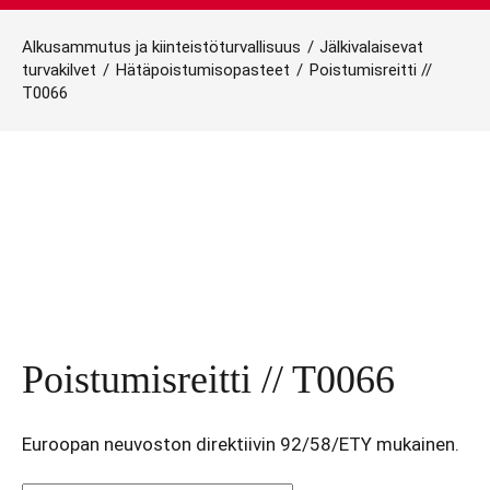
Alkusammutus ja kiinteistöturvallisuus
/
Jälkivalaisevat
turvakilvet
/
Hätäpoistumisopasteet
/
Poistumisreitti //
T0066
Poistumisreitti // T0066
Euroopan neuvoston direktiivin 92/58/ETY mukainen.