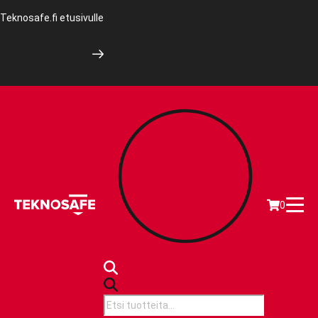
Teknosafe.fi etusivulle
0
Products
search