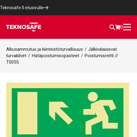
Teknosafe.fi etusivulle
0
Alkusammutus ja kiinteistöturvallisuus
/
Jälkivalaisevat
turvakilvet
/
Hätäpoistumisopasteet
/
Poistumisreitti //
T0055