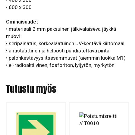
• 400 x 200
• 600 x 300
Ominaisuudet
• materiaali 2 mm paksuinen jälkivalaiseva jäykkä
muovi
• seripainatus, korkealaatuinen UV-kestävä kiiltomaali
• antistaattinen ja helposti puhdistettava pinta
• palonkestävyys itsesammuvat (aiemmin luokka M1)
• ei-radioaktiivinen, fosforiton, lyijytön, myrkytön
Tutustu myös