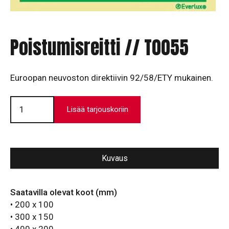
Poistumisreitti // T0055
Euroopan neuvoston direktiivin 92/58/ETY mukainen.
Poistumisreitti
//
Lisää tarjouskoriin
T0055
määrä
Kuvaus
Saatavilla olevat koot (mm)
• 200 x 100
• 300 x 150