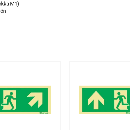
okka M1)
tön