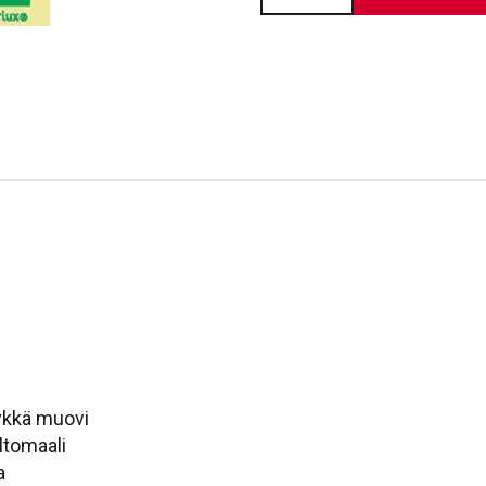
määrä
äykkä muovi
ltomaali
a