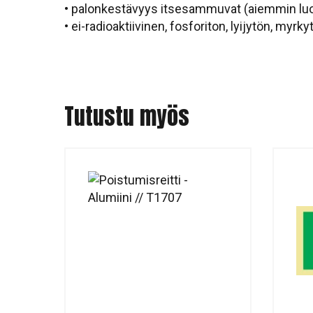
• palonkestävyys itsesammuvat (aiemmin lu
• ei-radioaktiivinen, fosforiton, lyijytön, myrky
Tutustu myös