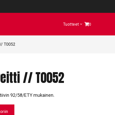
Tuotteet
0
 // T0052
eitti // T0052
tiivin 92/58/ETY mukainen.
oriin