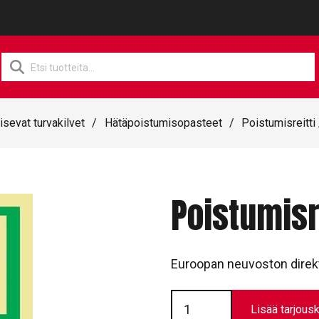
Products
search
isevat turvakilvet
/
Hätäpoistumisopasteet
/
Poistumisreitti
Poistumisr
Euroopan neuvoston direk
Poistumisreitti
//
Lisää tarjousk
T0052