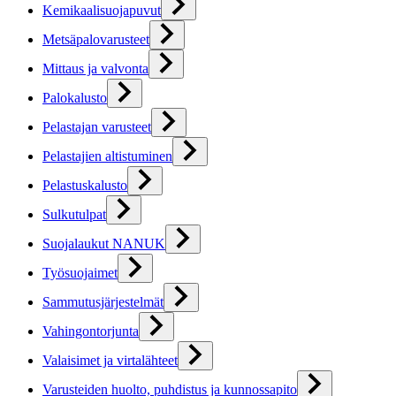
Kemikaalisuojapuvut
Metsäpalovarusteet
Mittaus ja valvonta
Palokalusto
Pelastajan varusteet
Pelastajien altistuminen
Pelastuskalusto
Sulkutulpat
Suojalaukut NANUK
Työsuojaimet
Sammutusjärjestelmät
Vahingontorjunta
Valaisimet ja virtalähteet
Varusteiden huolto, puhdistus ja kunnossapito