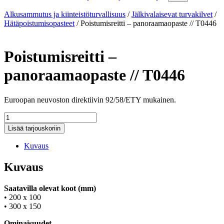
Alkusammutus ja kiinteistöturvallisuus
/
Jälkivalaisevat turvakilvet
/
Hätäpoistumisopasteet
/
Poistumisreitti – panoraamaopaste // T0446
Poistumisreitti –
panoraamaopaste // T0446
Euroopan neuvoston direktiivin 92/58/ETY mukainen.
Poistumisreitti
-
Lisää tarjouskoriin
panoraamaopaste
//
Kuvaus
T0446
määrä
Kuvaus
Saatavilla olevat koot (mm)
• 200 x 100
• 300 x 150
Ominaisuudet