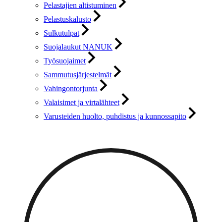
Pelastajien altistuminen
Pelastuskalusto
Sulkutulpat
Suojalaukut NANUK
Työsuojaimet
Sammutusjärjestelmät
Vahingontorjunta
Valaisimet ja virtalähteet
Varusteiden huolto, puhdistus ja kunnossapito