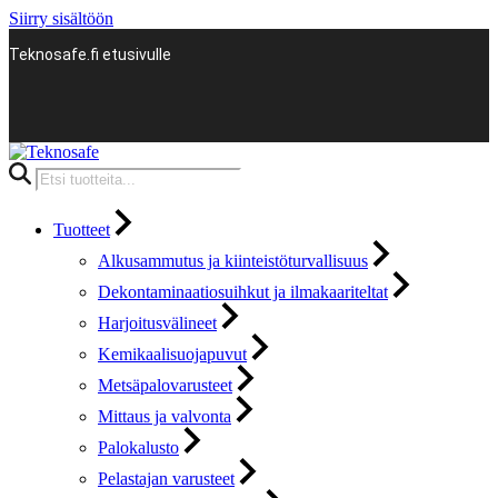
Siirry sisältöön
Teknosafe.fi etusivulle
Products
search
Tuotteet
Alkusammutus ja kiinteistöturvallisuus
Dekontaminaatiosuihkut ja ilmakaariteltat
Harjoitusvälineet
Kemikaalisuojapuvut
Metsäpalovarusteet
Mittaus ja valvonta
Palokalusto
Pelastajan varusteet