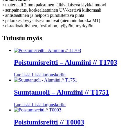
• materiaali 2 mm paksuinen jälkivalaiseva jäykkä muovi
• seripainatus, korkealaatuinen UV-kestävä kiiltomaali
• antistaattinen ja helposti puhdistettava pinta
• palonkestävyys itsesammuvat (aiemmin luokka M1)
• ei-radioaktiivinen, fosforiton, lyijytön, myrkytön
Tutustu myös
Poistumisreitti – Alumiini // T1703
Lue lisää
Lisää tarjouskoriin
Suuntanuoli – Alumiini // T1751
Lue lisää
Lisää tarjouskoriin
Poistumisreitti // T0003