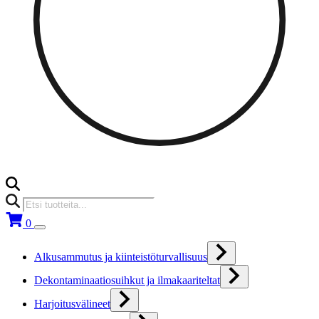
Products
search
0
Alkusammutus ja kiinteistöturvallisuus
Dekontaminaatiosuihkut ja ilmakaariteltat
Harjoitusvälineet