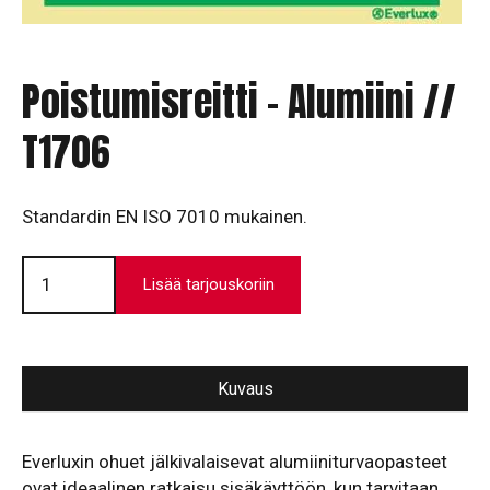
Poistumisreitti – Alumiini //
T1706
Standardin EN ISO 7010 mukainen.
Poistumisreitti
-
Lisää tarjouskoriin
Alumiini
//
T1706
määrä
Kuvaus
Everluxin ohuet jälkivalaisevat alumiiniturvaopasteet
ovat ideaalinen ratkaisu sisäkäyttöön, kun tarvitaan