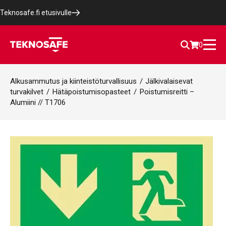
Teknosafe.fi etusivulle
0
Alkusammutus ja kiinteistöturvallisuus
/
Jälkivalaisevat
turvakilvet
/
Hätäpoistumisopasteet
/
Poistumisreitti –
Alumiini // T1706