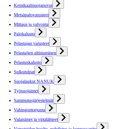
Kemikaalisuojapuvut
Metsäpalovarusteet
Mittaus ja valvonta
Palokalusto
Pelastajan varusteet
Pelastajien altistuminen
Pelastuskalusto
Sulkutulpat
Suojalaukut NANUK
Työsuojaimet
Sammutusjärjestelmät
Vahingontorjunta
Valaisimet ja virtalähteet
Varusteiden huolto, puhdistus ja kunnossapito