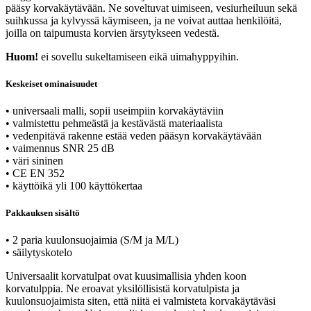
pääsy korvakäytävään. Ne soveltuvat uimiseen, vesiurheiluun sekä
suihkussa ja kylvyssä käymiseen, ja ne voivat auttaa henkilöitä,
joilla on taipumusta korvien ärsytykseen vedestä.
Huom!
ei sovellu sukeltamiseen eikä uimahyppyihin.
Keskeiset ominaisuudet
• universaali malli, sopii useimpiin korvakäytäviin
• valmistettu pehmeästä ja kestävästä materiaalista
• vedenpitävä rakenne estää veden pääsyn korvakäytävään
• vaimennus SNR 25 dB
• väri sininen
• CE EN 352
• käyttöikä yli 100 käyttökertaa
Pakkauksen sisältö
• 2 paria kuulonsuojaimia (S/M ja M/L)
• säilytyskotelo
Universaalit korvatulpat ovat kuusimallisia yhden koon
korvatulppia. Ne eroavat yksilöllisistä korvatulpista ja
kuulonsuojaimista siten, että niitä ei valmisteta korvakäytäväsi