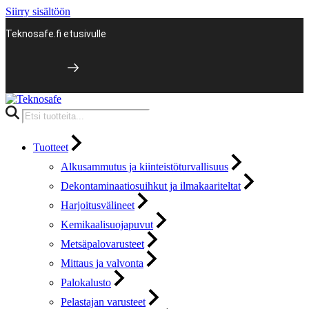
Siirry sisältöön
Teknosafe.fi etusivulle
Products
search
Tuotteet
Alkusammutus ja kiinteistöturvallisuus
Dekontaminaatiosuihkut ja ilmakaariteltat
Harjoitusvälineet
Kemikaalisuojapuvut
Metsäpalovarusteet
Mittaus ja valvonta
Palokalusto
Pelastajan varusteet