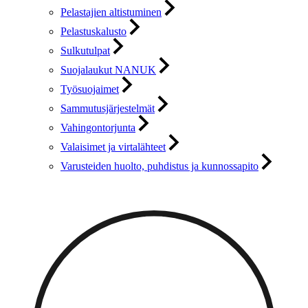
Pelastajien altistuminen
Pelastuskalusto
Sulkutulpat
Suojalaukut NANUK
Työsuojaimet
Sammutusjärjestelmät
Vahingontorjunta
Valaisimet ja virtalähteet
Varusteiden huolto, puhdistus ja kunnossapito