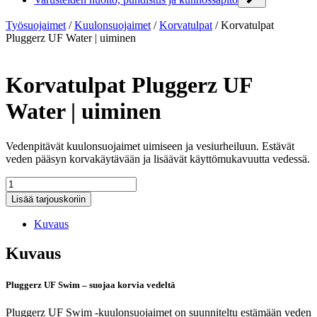
Työsuojaimet
/
Kuulonsuojaimet
/
Korvatulpat
/
Korvatulpat
Pluggerz UF Water | uiminen
Korvatulpat Pluggerz UF
Water | uiminen
Vedenpitävät kuulonsuojaimet uimiseen ja vesiurheiluun. Estävät
veden pääsyn korvakäytävään ja lisäävät käyttömukavuutta vedessä.
Korvatulpat
Pluggerz
Lisää tarjouskoriin
UF
Water
Kuvaus
|
uiminen
Kuvaus
määrä
Pluggerz UF Swim – suojaa korvia vedeltä
Pluggerz UF Swim -kuulonsuojaimet on suunniteltu estämään veden