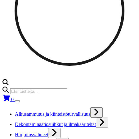
Products
search
0
Alkusammutus ja kiinteistöturvallisuus
Dekontaminaatiosuihkut ja ilmakaariteltat
Harjoitusvälineet