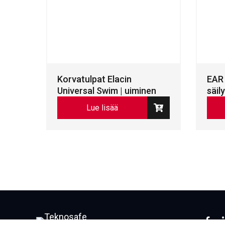
Korvatulpat Elacin
EAR 
Universal Swim | uiminen
säil
Lue lisää
Face
L