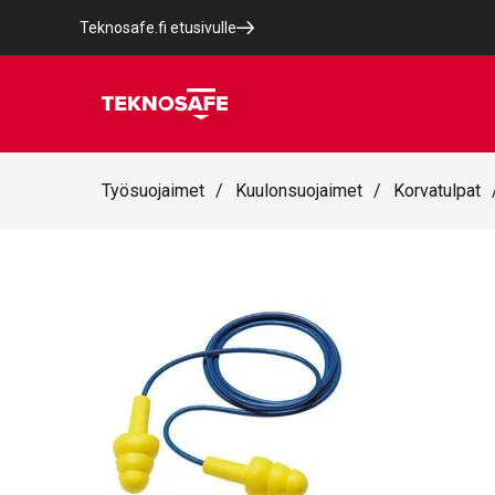
Teknosafe.fi etusivulle
Työsuojaimet
/
Kuulonsuojaimet
/
Korvatulpat