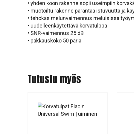
• yhden koon rakenne sopii useimpiin korvakä
• muotoiltu rakenne parantaa istuvuutta ja k
• tehokas melunvaimennus meluisissa työym
• uudelleenkäytettävä korvatulppa
• SNR-vaimennus 25 dB
• pakkauskoko 50 paria
Tutustu myös