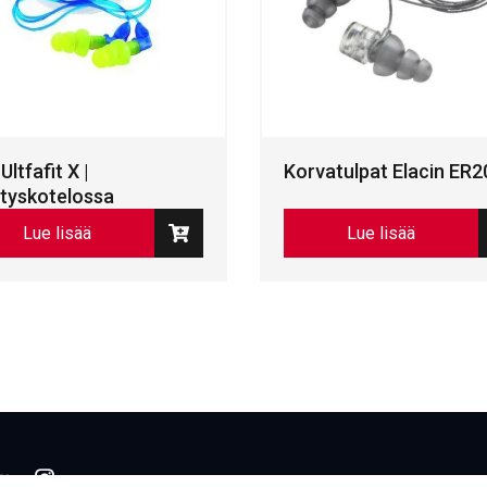
Ultfafit X |
Korvatulpat Elacin ER2
ytyskotelossa
Lue lisää
Lue lisää
book
inkedIn
LinkedIn