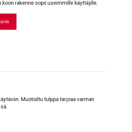
oon rakenne sopii useimmille käyttäjille.
oriin
äytäviin. Muotoiltu tulppa tarjoaa varman
ssä.