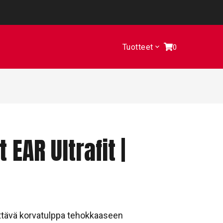
Tuotteet
0
 EAR Ultrafit |
ttävä korvatulppa tehokkaaseen