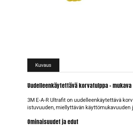
Kuvaus
Uudelleenkäytettävä korvatulppa – mukava i
3M E-A-R Ultrafit on uudelleenkäytettävä kor
istuvuuden, miellyttävän käyttömukavuuden 
Ominaisuudet ja edut