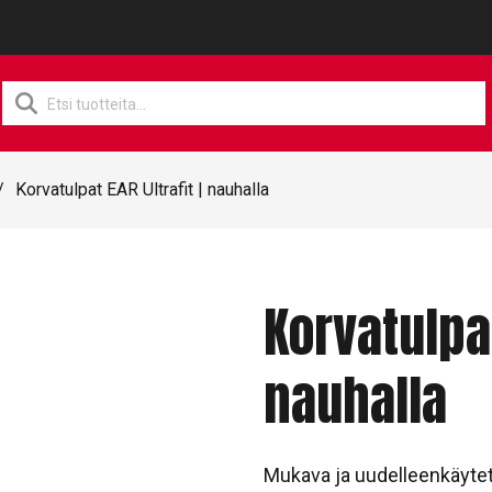
Products
search
/
Korvatulpat EAR Ultrafit | nauhalla
Korvatulpat
nauhalla
Mukava ja uudelleenkäyte