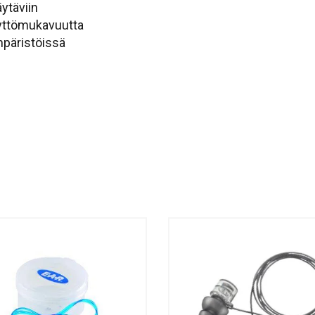
ytäviin
äyttömukavuutta
päristöissä