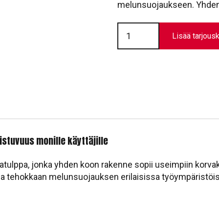
melunsuojaukseen. Yhden k
Korvatulpat
EAR
Lisää tarjousk
Ultrafit
|
nauhalla
määrä
stuvuus monille käyttäjille
vatulppa, jonka yhden koon rakenne sopii useimpiin korvak
ja tehokkaan melunsuojauksen erilaisissa työympäristöi