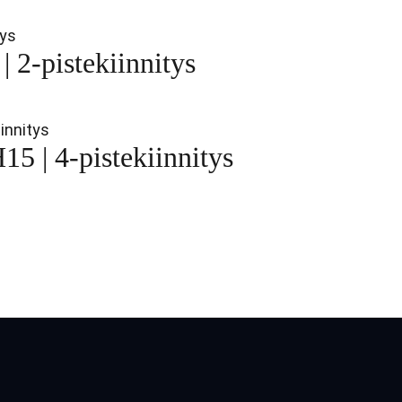
2-pistekiinnitys
5 | 4-pistekiinnitys
book
kedIn
inkedIn