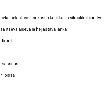
ana sekä pelastussilmukassa koukku- ja silmukkakiinnitys
ssa itsevalaiseva ja heijastava lanka
äätimet
 terässeos
tiloissa