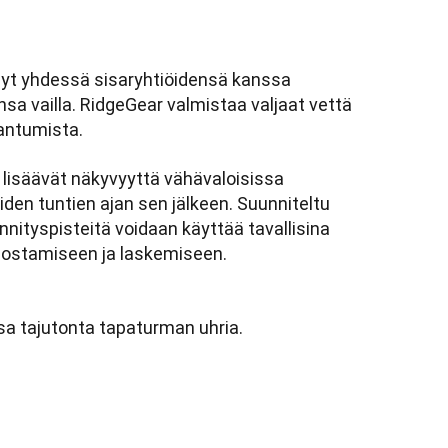
änyt yhdessä sisaryhtiöidensä kanssa
sa vailla. RidgeGear valmistaa valjaat vettä
aantumista.
 lisäävät näkyvyyttä vähävaloisissa
iden tuntien ajan sen jälkeen. Suunniteltu
iinnityspisteitä voidaan käyttää tavallisina
nostamiseen ja laskemiseen.
sa tajutonta tapaturman uhria.