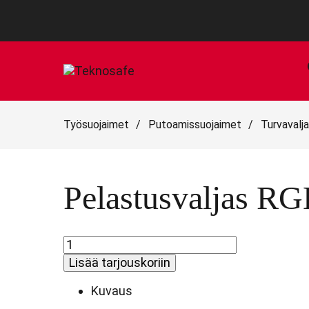
Työsuojaimet
/
Putoamissuojaimet
/
Turvavalj
Pelastusvaljas RG
Pelastusvaljas
RGH5
Lisää tarjouskoriin
Super
Glow
Kuvaus
|