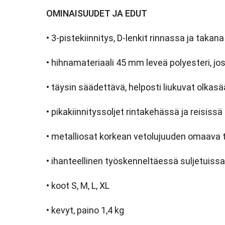
OMINAISUUDET JA EDUT
• 3-pistekiinnitys, D-lenkit rinnassa ja tak
• hihnamateriaali 45 mm leveä polyesteri, jo
• täysin säädettävä, helposti liukuvat olkas
• pikakiinnityssoljet rintakehässä ja reisissä
• metalliosat korkean vetolujuuden omaava
• ihanteellinen työskenneltäessä suljetuissa 
• koot S, M, L, XL
• kevyt, paino 1,4 kg