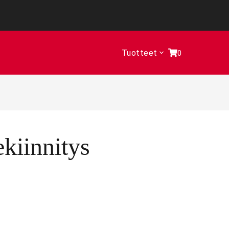
Tuotteet
0
kiinnitys