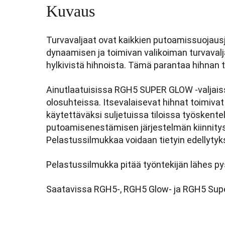
3-
Kuvaus
pistekiinnitys
määrä
Turvavaljaat ovat kaikkien putoamissuojausj
dynaamisen ja toimivan valikoiman turvavalja
hylkivistä hihnoista. Tämä parantaa hihnan 
Ainutlaatuisissa RGH5 SUPER GLOW -valjaissa
olosuhteissa. Itsevalaisevat hihnat toimivat
käytettäväksi suljetuissa tiloissa työskentely
putoamisenestämisen järjestelmän kiinnitys
Pelastussilmukkaa voidaan tietyin edellyt
Pelastussilmukka pitää työntekijän lähes p
Saatavissa RGH5-, RGH5 Glow- ja RGH5 Super