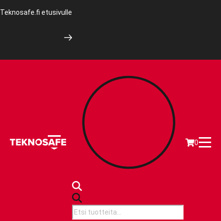
Teknosafe.fi etusivulle
0
Products
search