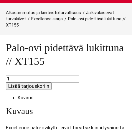
Alkusammutus ja kiinteistöturvallisuus
/
Jälkivalaisevat
turvakilvet
/
Excellence-sarja
/
Palo-ovi pidettävä lukittuna //
XT155
Palo-ovi pidettävä lukittuna
// XT155
Palo-
ovi
Lisää tarjouskoriin
pidettävä
lukittuna
Kuvaus
//
XT155
Kuvaus
määrä
Excellence palo-ovikyltit eivät tarvitse kiinnitysaineita.