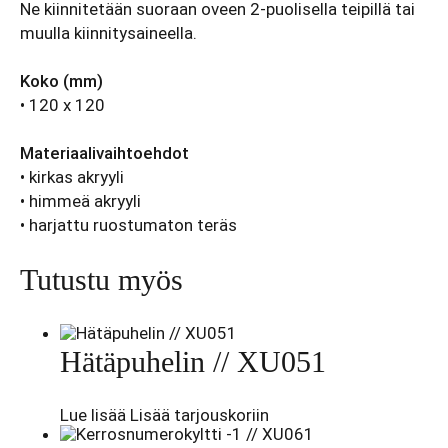
Ne kiinnitetään suoraan oveen 2-puolisella teipillä tai
muulla kiinnitysaineella.
Koko (mm)
• 120 x 120
Materiaalivaihtoehdot
• kirkas akryyli
• himmeä akryyli
• harjattu ruostumaton teräs
Tutustu myös
Hätäpuhelin // XU051
Lue lisää
Lisää tarjouskoriin