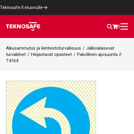
Teknosafe.fi etusivulle
0
Alkusammutus ja kiinteistöturvallisuus
/
Jälkivalaisevat
turvakilvet
/
Heijastavat opasteet
/
Pakollinen ajosuunta //
T4164