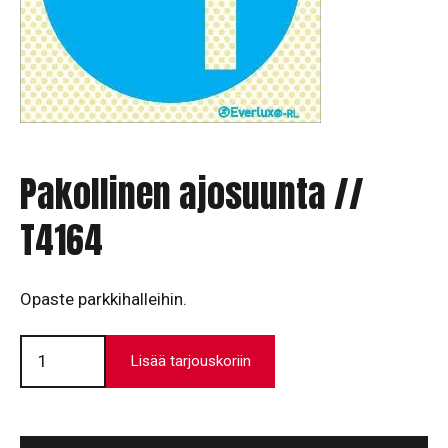
Pakollinen ajosuunta //
T4164
Opaste parkkihalleihin.
Pakollinen
ajosuunta
Lisää tarjouskoriin
//
T4164
määrä