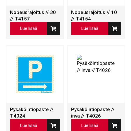
Nopeusrajoitus // 30
Nopeusrajoitus // 10
// T4157
// T4154
Lue lisää
Lue lisää
Pysäköintiopaste //
Pysäköintiopaste //
T4024
inva // T4026
Lue lisää
Lue lisää