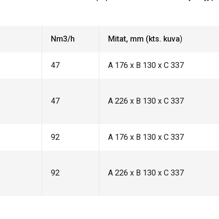
Nm3/h
Mitat, mm (kts. kuva
)
47
A 176 x B 130 x C 337
47
A 226 x B 130 x C 337
92
A 176 x B 130 x C 337
92
A 226 x B 130 x C 337