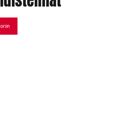
hdistelmät
oriin