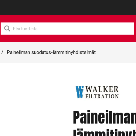
Products
search
/
Paineilman suodatus-lämmitinyhdistelmät
Paineilma