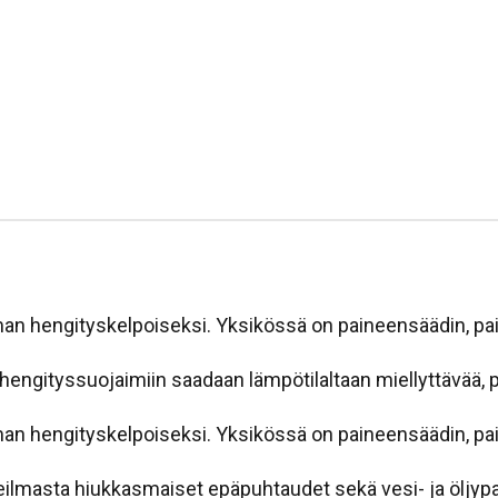
an hengityskelpoiseksi. Yksikössä on paineensäädin, pai
 hengityssuojaimiin saadaan lämpötilaltaan miellyttävää,
an hengityskelpoiseksi. Yksikössä on paineensäädin, pai
ilmasta hiukkasmaiset epäpuhtaudet sekä vesi- ja öljypar