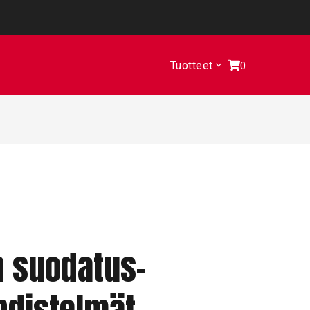
Tuotteet
0
n suodatus-