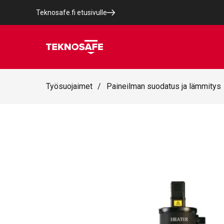
Teknosafe.fi etusivulle
Työsuojaimet
/
Paineilman suodatus ja lämmitys