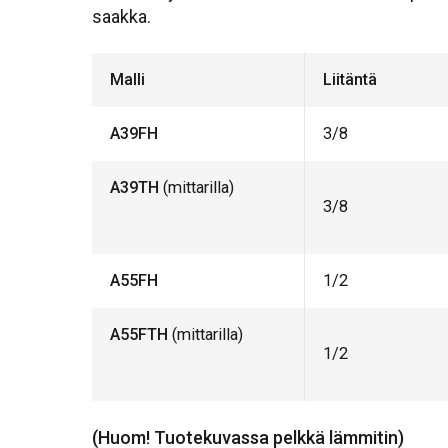
saakka.
Malli
Liitäntä
A39FH
3/8
A39TH
(mittarilla)
3/8
A55FH
1/2
A55FTH
(mittarilla)
1/2
(Huom! Tuotekuvassa pelkkä lämmitin)