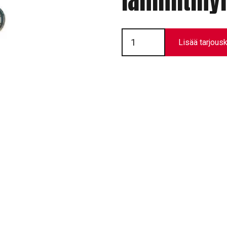
lämmitiny
Paineilman
suodatus-
Lisää tarjousk
lämmitinyhdistelmät
määrä