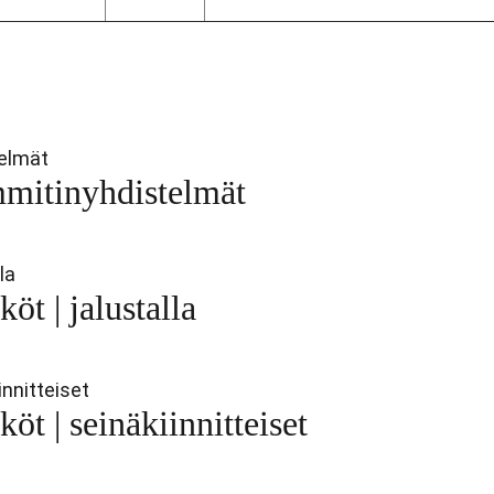
mmitinyhdistelmät
öt | jalustalla
öt | seinäkiinnitteiset