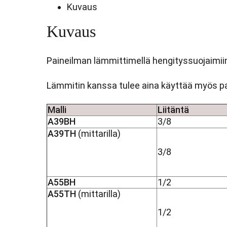
Kuvaus
Kuvaus
Paineilman lämmittimellä hengityssuojaimii
Lämmitin kanssa tulee aina käyttää myös pa
Malli
Liitäntä
A39BH
3/8
A39TH
(mittarilla)
3/8
A55BH
1/2
A55TH
(mittarilla)
1/2