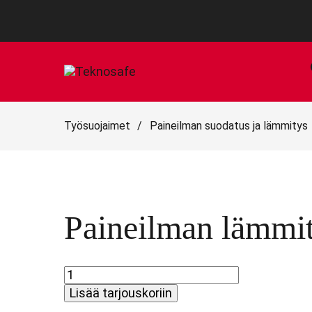
Työsuojaimet
/
Paineilman suodatus ja lämmitys
Paineilman lämmit
Paineilman
lämmittimet
Lisää tarjouskoriin
määrä