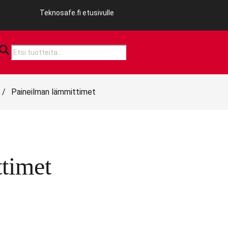
Teknosafe.fi etusivulle
Products
search
/
Paineilman lämmittimet
timet