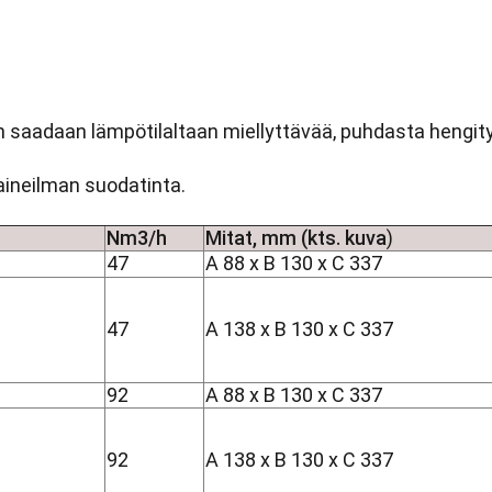
n saadaan lämpötilaltaan miellyttävää, puhdasta hengit
ineilman suodatinta.
Nm3/h
Mitat, mm (kts. kuva
)
47
A 88 x B 130 x C 337
47
A 138 x B 130 x C 337
92
A 88 x B 130 x C 337
92
A 138 x B 130 x C 337