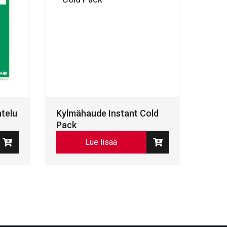
htelu
Kylmähaude Instant Cold
Pack
Lue lisää