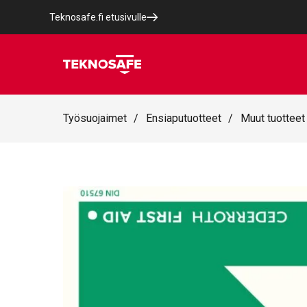
Teknosafe.fi etusivulle
Työsuojaimet
/
Ensiaputuotteet
/
Muut tuotteet