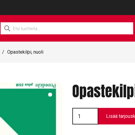
Products
search
/
Opastekilpi, nuoli
Opastekilpi
Opastekilpi,
nuoli
Lisää tarjousk
määrä