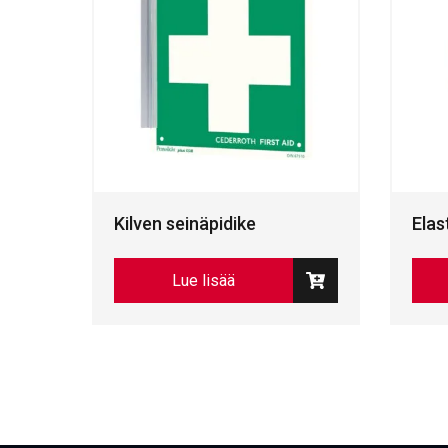
Kilven seinäpidike
Elas
Lue lisää