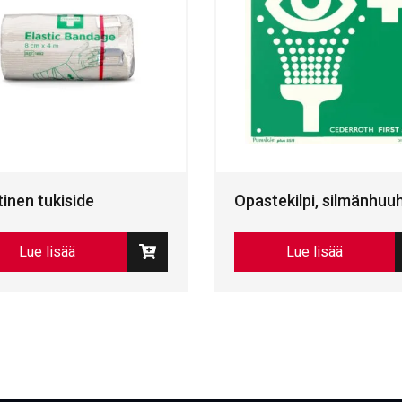
tinen tukiside
Opastekilpi, silmänhuu
Lue lisää
Lue lisää