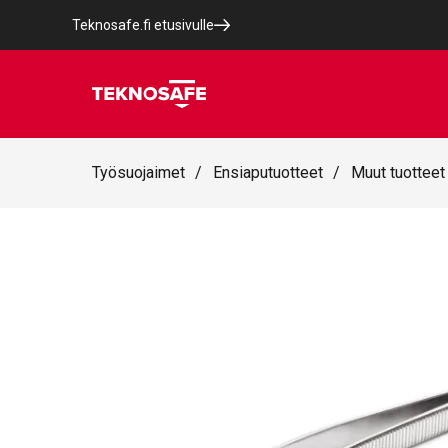
Teknosafe.fi etusivulle
Työsuojaimet
/
Ensiaputuotteet
/
Muut tuotteet