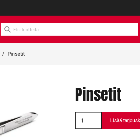
Products
search
/
Pinsetit
Pinsetit
Pinsetit
määrä
Lisää tarjousk