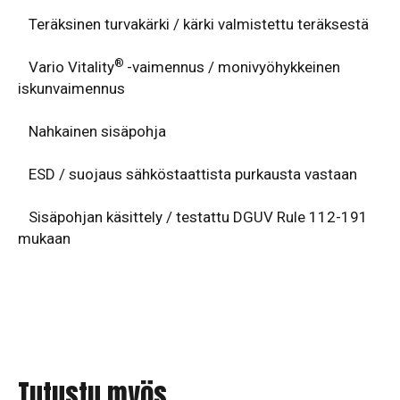
Teräksinen turvakärki / kärki valmistettu teräksestä
®
Vario
Vitality
-vaimennus / monivyöhykkeinen
iskunvaimennus
Nahkainen sisäpohja
ESD / suojaus sähköstaattista purkausta vastaan
Sisäpohjan käsittely / testattu DGUV Rule 112-191
mukaan
Tutustu myös