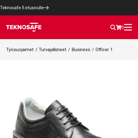
Teknosafe.fi etusivulle
0
Työsuojaimet
/
Turvajalkineet
/
Business
/
Officer 1