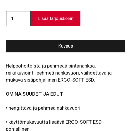
Officer
1
Lisää tarjouskoriin
määrä
Kuvaus
Helppohoitoista ja pehmeää pintanahkaa,
reikäkuviointi, pehmeä nahkavuori, vaihdettava ja
mukava sisäpohjallinen ERGO-SOFT ESD.
OMINAISUUDET JA EDUT
•
hengittävä ja pehmeä nahkavuori
• käyttömukavuutta lisäävä ERGO-SOFT ESD -
pohjallinen