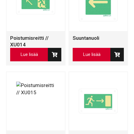
Poistumisreitti //
Suuntanuoli
XU014
Lue lisää
Lue lisää