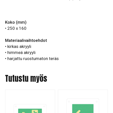
Koko (mm)
• 250 x 160
Materiaalivaihtoehdot
• kirkas akryyli
• himmeä akryyli
• harjattu ruostumaton teräs
Tutustu myös