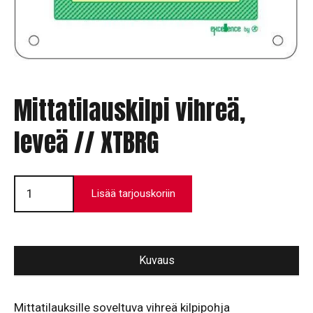
Mittatilauskilpi vihreä,
leveä // XTBRG
Mittatilauskilpi
vihreä,
Lisää tarjouskoriin
leveä
//
XTBRG
määrä
Kuvaus
Mittatilauksille soveltuva vihreä kilpipohja