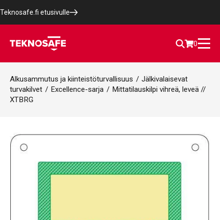
Teknosafe.fi etusivulle
0
Alkusammutus ja kiinteistöturvallisuus
/
Jälkivalaisevat
turvakilvet
/
Excellence-sarja
/
Mittatilauskilpi vihreä, leveä //
XTBRG