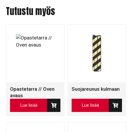
Tutustu myös
Opastetarra // Oven
Suojareunus kulmaan
avaus
Lue lisää
Lue lisää