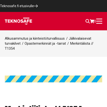
Teknosafe.fi etusivulle
0
Alkusammutus ja kiinteistöturvallisuus
/
Jälkivalaisevat
turvakilvet
/
Opastemerkinnät ja -tarrat
/
Merkintälista //
T1354