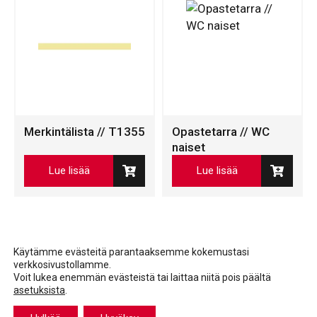
Merkintälista // T1355
Opastetarra // WC
naiset
Lue lisää
Lue lisää
Käytämme evästeitä parantaaksemme kokemustasi
verkkosivustollamme.
Voit lukea enemmän evästeistä tai laittaa niitä pois päältä
asetuksista
.
Facebook
LinkedIn
LinkedIn