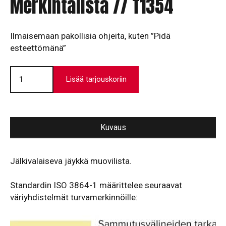
Merkintälista // T1354
Ilmaisemaan pakollisia ohjeita, kuten ”Pidä
esteettömänä”
Merkintälista
//
Lisää tarjouskoriin
T1354
määrä
Kuvaus
Jälkivalaiseva jäykkä muovilista.
Standardin ISO 3864-1 määrittelee seuraavat
väriyhdistelmät turvamerkinnöille: