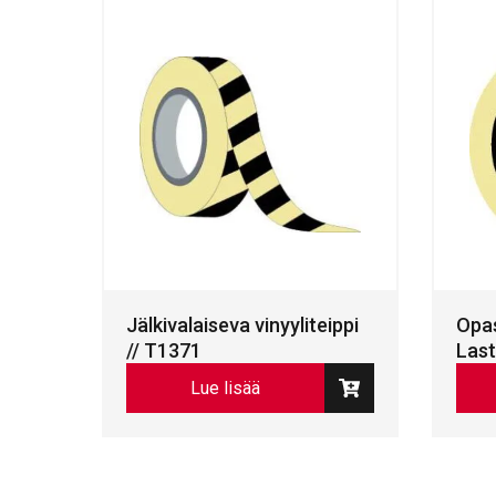
Jälkivalaiseva vinyyliteippi
Opas
// T1371
Las
Lue lisää