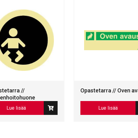
tetarra //
Opastetarra // Oven a
tenhoitohuone
Lue lisää
Lue lisää