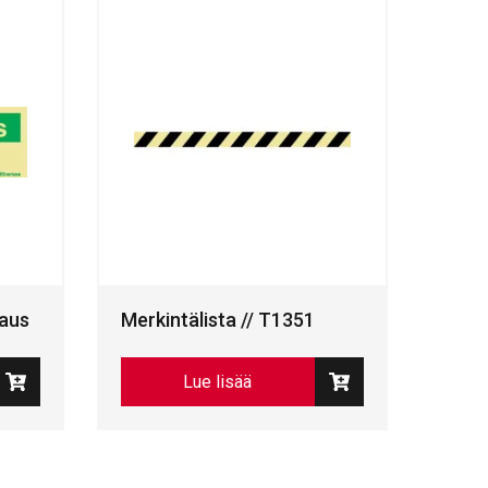
vaus
Merkintälista // T1351
Lue lisää