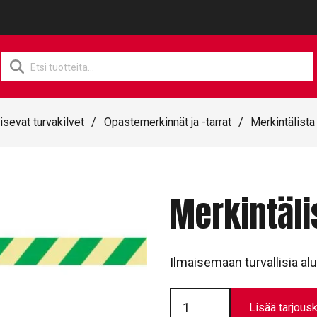
Products
search
isevat turvakilvet
/
Opastemerkinnät ja -tarrat
/
Merkintälista
Merkintäli
Ilmaisemaan turvallisia alu
Merkintälista
//
Lisää tarjousk
T1353