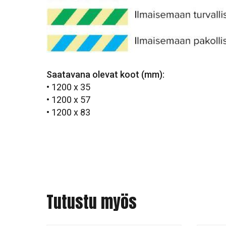
Saatavana olevat koot (mm):
• 1200 x 35
• 1200 x 57
• 1200 x 83
Tutustu myös