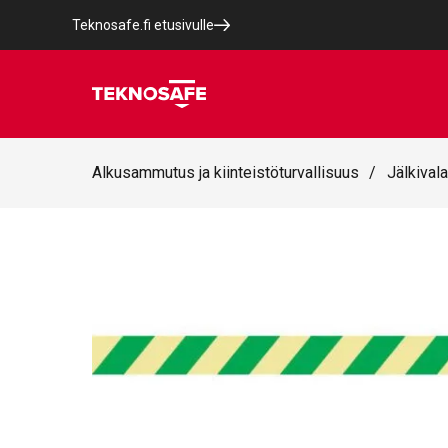
Teknosafe.fi etusivulle
Alkusammutus ja kiinteistöturvallisuus
/
Jälkivala