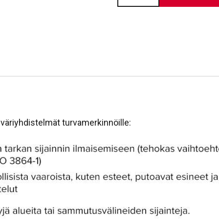
määrä
väriyhdistelmät turvamerkinnöille: