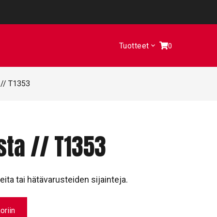
Tuotteet
0
 // T1353
sta // T1353
eita tai hätävarusteiden sijainteja.
oriin