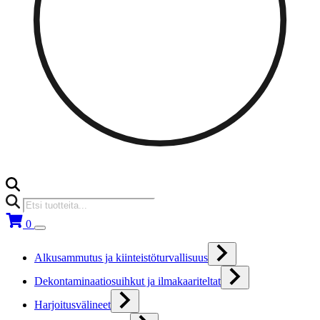
Products
search
0
Alkusammutus ja kiinteistöturvallisuus
Dekontaminaatiosuihkut ja ilmakaariteltat
Harjoitusvälineet