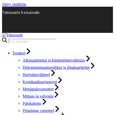
Siirry sisältöön
Teknosafe.fi etusivulle
Products
search
Tuotteet
Alkusammutus ja kiinteistöturvallisuus
Dekontaminaatiosuihkut ja ilmakaariteltat
Harjoitusvälineet
Kemikaalisuojapuvut
Metsäpalovarusteet
Mittaus ja valvonta
Palokalusto
Pelastajan varusteet