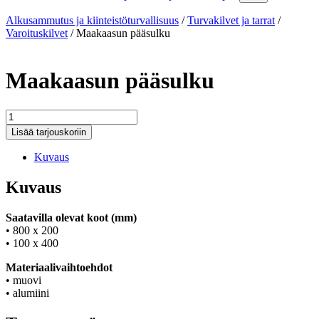
Alkusammutus ja kiinteistöturvallisuus
/
Turvakilvet ja tarrat
/
Varoituskilvet
/
Maakaasun pääsulku
Maakaasun pääsulku
Maakaasun
pääsulku
Lisää tarjouskoriin
määrä
Kuvaus
Kuvaus
Saatavilla olevat koot (mm)
• 800 x 200
• 100 x 400
Materiaalivaihtoehdot
• muovi
• alumiini