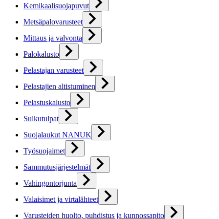
Kemikaalisuojapuvut
Metsäpalovarusteet
Mittaus ja valvonta
Palokalusto
Pelastajan varusteet
Pelastajien altistuminen
Pelastuskalusto
Sulkutulpat
Suojalaukut NANUK
Työsuojaimet
Sammutusjärjestelmät
Vahingontorjunta
Valaisimet ja virtalähteet
Varusteiden huolto, puhdistus ja kunnossapito