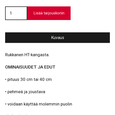
Kuumansuojarukkanen
HT-
Lisää tarjouskoriin
kangas
|
1100
°C
määrä
Kuvaus
Rukkanen HT-kangasta.
OMINAISUUDET JA EDUT
• pituus 30 cm tai 40 cm
• pehmeä ja joustava
• voidaan käyttää molemmin puolin