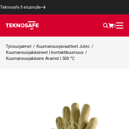
Teknosafe.fi etusivulle
0
Työsuojaimet
/
Kuumansuojavaatteet Jutec
/
Kuumansuojakäsineet | kontaktikuumuus
/
Kuumansuojakäsine Aramid | 500 °C