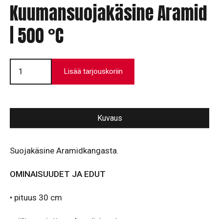
Kuumansuojakäsine Aramid
| 500 °C
Kuumansuojakäsine
Aramid
Lisää tarjouskoriin
|
500
°C
määrä
Kuvaus
Suojakäsine Aramidkangasta.
OMINAISUUDET JA EDUT
• pituus 30 cm