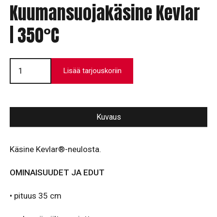
Kuumansuojakäsine Kevlar
| 350°C
Kuumansuojakäsine
Kevlar
Lisää tarjouskoriin
|
350°C
määrä
Kuvaus
Käsine Kevlar®-neulosta.
OMINAISUUDET JA EDUT
• pituus 35 cm