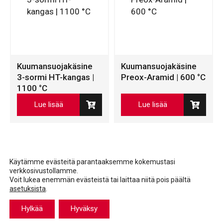
Kuumansuojakäsine
Kuumansuojakäsine
3-sormi HT-kangas |
Preox-Aramid | 600 °C
1100 °C
Lue lisää
Lue lisää
Käytämme evästeitä parantaaksemme kokemustasi
verkkosivustollamme.
Voit lukea enemmän evästeistä tai laittaa niitä pois päältä
asetuksista
.
Facebook
LinkedIn
LinkedIn
Hylkää
Hyväksy