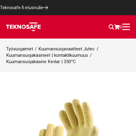
Teknosafe.fi etusivulle
0
Työsuojaimet
/
Kuumansuojavaatteet Jutec
/
Kuumansuojakäsineet | kontaktikuumuus
/
Kuumansuojakäsine Kevlar | 350°C