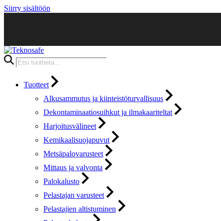
Siirry sisältöön
Products
search
Tuotteet
Alkusammutus ja kiinteistöturvallisuus
Dekontaminaatiosuihkut ja ilmakaariteltat
Harjoitusvälineet
Kemikaalisuojapuvut
Metsäpalovarusteet
Mittaus ja valvonta
Palokalusto
Pelastajan varusteet
Pelastajien altistuminen