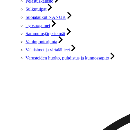
Pelastuskalusto
Sulkutulpat
Suojalaukut NANUK
Työsuojaimet
Sammutusjärjestelmät
Vahingontorjunta
Valaisimet ja virtalähteet
Varusteiden huolto, puhdistus ja kunnossapito