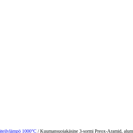
äteilylämpö 1000°C
/
Kuumansuojakäsine 3-sormi Preox-Aramid, alumi