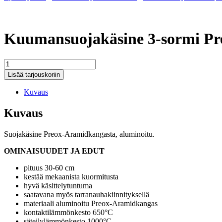
Kuumansuojakäsine 3-sormi Pre
Kuumansuojakäsine
3-
Lisää tarjouskoriin
sormi
Preox-
Kuvaus
Aramid,
aluminoitu
Kuvaus
|
650°C
Suojakäsine Preox-Aramidkangasta, aluminoitu.
määrä
OMINAISUUDET JA EDUT
pituus 30-60 cm
kestää mekaanista kuormitusta
hyvä käsittelytuntuma
saatavana myös tarranauhakiinnityksellä
materiaali aluminoitu Preox-Aramidkangas
kontaktilämmönkesto 650°C
säteilylämmönkesto 1000°C