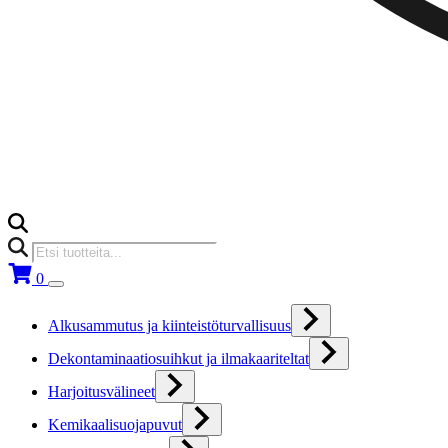
Products
search
0
Alkusammutus ja kiinteistöturvallisuus
Dekontaminaatiosuihkut ja ilmakaariteltat
Harjoitusvälineet
Kemikaalisuojapuvut