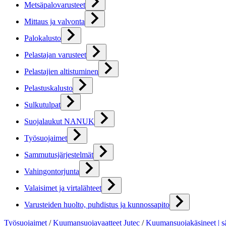
Metsäpalovarusteet
Mittaus ja valvonta
Palokalusto
Pelastajan varusteet
Pelastajien altistuminen
Pelastuskalusto
Sulkutulpat
Suojalaukut NANUK
Työsuojaimet
Sammutusjärjestelmät
Vahingontorjunta
Valaisimet ja virtalähteet
Varusteiden huolto, puhdistus ja kunnossapito
Työsuojaimet
/
Kuumansuojavaatteet Jutec
/
Kuumansuojakäsineet | s