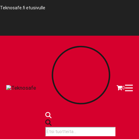
Teknosafe.fi etusivulle
0
Products
search