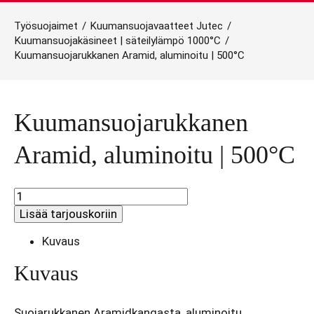
Työsuojaimet
/
Kuumansuojavaatteet Jutec
/
Kuumansuojakäsineet | säteilylämpö 1000°C
/
Kuumansuojarukkanen Aramid, aluminoitu | 500°C
Kuumansuojarukkanen
Aramid, aluminoitu | 500°C
Kuumansuojarukkanen
Aramid,
Lisää tarjouskoriin
aluminoitu
|
Kuvaus
500°C
määrä
Kuvaus
Suojarukkanen Aramidkangasta, aluminoitu.