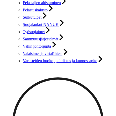
Pelastajien altistuminen
Pelastuskalusto
Sulkutulpat
Suojalaukut NANUK
Työsuojaimet
Sammutusjärjestelmät
Vahingontorjunta
Valaisimet ja virtalähteet
Varusteiden huolto, puhdistus ja kunnossapito