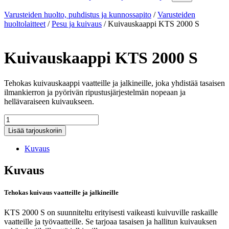
Varusteiden huolto, puhdistus ja kunnossapito
/
Varusteiden
huoltolaitteet
/
Pesu ja kuivaus
/
Kuivauskaappi KTS 2000 S
Kuivauskaappi KTS 2000 S
Tehokas kuivauskaappi vaatteille ja jalkineille, joka yhdistää tasaisen
ilmankierron ja pyörivän ripustusjärjestelmän nopeaan ja
hellävaraiseen kuivaukseen.
Kuivauskaappi
KTS
Lisää tarjouskoriin
2000
S
Kuvaus
määrä
Kuvaus
Tehokas kuivaus vaatteille ja jalkineille
KTS 2000 S on suunniteltu erityisesti vaikeasti kuivuville raskaille
vaatteille ja työvaatteille. Se tarjoaa tasaisen ja hallitun kuivauksen