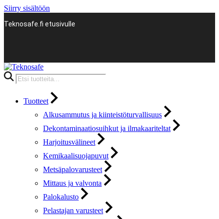
Siirry sisältöön
Teknosafe.fi etusivulle
Products
search
Tuotteet
Alkusammutus ja kiinteistöturvallisuus
Dekontaminaatiosuihkut ja ilmakaariteltat
Harjoitusvälineet
Kemikaalisuojapuvut
Metsäpalovarusteet
Mittaus ja valvonta
Palokalusto
Pelastajan varusteet