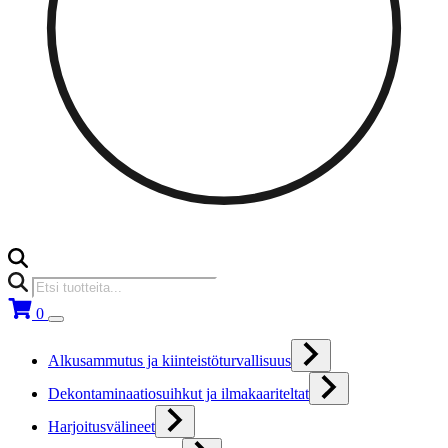
Products
search
0
Alkusammutus ja kiinteistöturvallisuus
Dekontaminaatiosuihkut ja ilmakaariteltat
Harjoitusvälineet