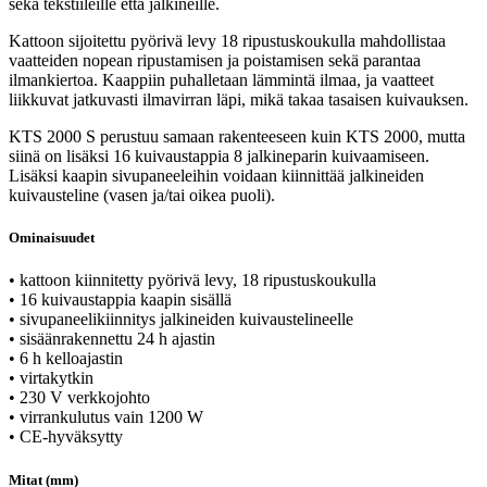
sekä tekstiileille että jalkineille.
Kattoon sijoitettu pyörivä levy 18 ripustuskoukulla mahdollistaa
vaatteiden nopean ripustamisen ja poistamisen sekä parantaa
ilmankiertoa. Kaappiin puhalletaan lämmintä ilmaa, ja vaatteet
liikkuvat jatkuvasti ilmavirran läpi, mikä takaa tasaisen kuivauksen.
KTS 2000 S perustuu samaan rakenteeseen kuin KTS 2000, mutta
siinä on lisäksi 16 kuivaustappia 8 jalkineparin kuivaamiseen.
Lisäksi kaapin sivupaneeleihin voidaan kiinnittää jalkineiden
kuivausteline (vasen ja/tai oikea puoli).
Ominaisuudet
• kattoon kiinnitetty pyörivä levy, 18 ripustuskoukulla
• 16 kuivaustappia kaapin sisällä
• sivupaneelikiinnitys jalkineiden kuivaustelineelle
• sisäänrakennettu 24 h ajastin
• 6 h kelloajastin
• virtakytkin
• 230 V verkkojohto
• virrankulutus vain 1200 W
• CE-hyväksytty
Mitat (mm)