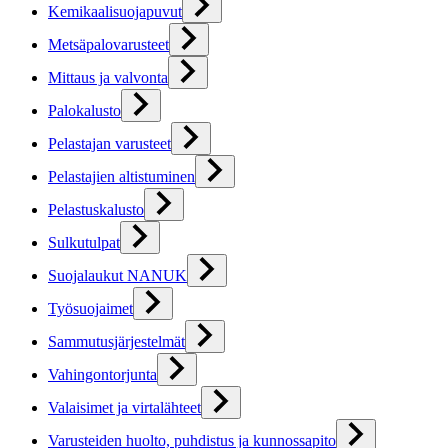
Kemikaalisuojapuvut
Metsäpalovarusteet
Mittaus ja valvonta
Palokalusto
Pelastajan varusteet
Pelastajien altistuminen
Pelastuskalusto
Sulkutulpat
Suojalaukut NANUK
Työsuojaimet
Sammutusjärjestelmät
Vahingontorjunta
Valaisimet ja virtalähteet
Varusteiden huolto, puhdistus ja kunnossapito