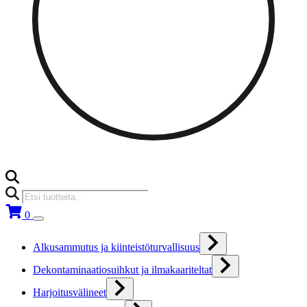
Products
search
0
Alkusammutus ja kiinteistöturvallisuus
Dekontaminaatiosuihkut ja ilmakaariteltat
Harjoitusvälineet