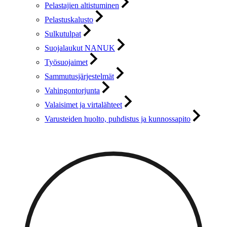
Pelastajien altistuminen
Pelastuskalusto
Sulkutulpat
Suojalaukut NANUK
Työsuojaimet
Sammutusjärjestelmät
Vahingontorjunta
Valaisimet ja virtalähteet
Varusteiden huolto, puhdistus ja kunnossapito