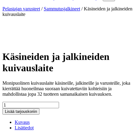
Pelastajan varusteet
/
Sammutusjalkineet
/
Käsineiden ja jalkineiden
kuivauslaite
Käsineiden ja jalkineiden
kuivauslaite
Monipuolinen kuivauslaite käsineille, jalkineille ja varusteille, joka
kierrättää huoneilmaa suoraan kuivatettaviin kohteisiin ja
mahdollistaa jopa 32 tuotteen samanaikaisen kuivauksen.
Käsineiden
ja
Lisää tarjouskoriin
jalkineiden
kuivauslaite
Kuvaus
määrä
Lisätiedot