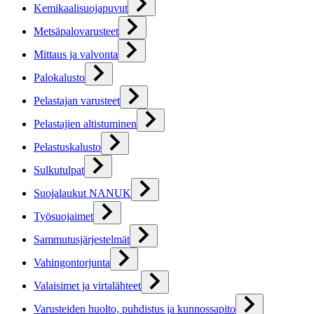
Kemikaalisuojapuvut
Metsäpalovarusteet
Mittaus ja valvonta
Palokalusto
Pelastajan varusteet
Pelastajien altistuminen
Pelastuskalusto
Sulkutulpat
Suojalaukut NANUK
Työsuojaimet
Sammutusjärjestelmät
Vahingontorjunta
Valaisimet ja virtalähteet
Varusteiden huolto, puhdistus ja kunnossapito