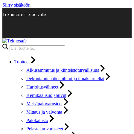
Siirry sisältöön
Teknosafe.fi etusivulle
Products
search
Tuotteet
Alkusammutus ja kiinteistöturvallisuus
Dekontaminaatiosuihkut ja ilmakaariteltat
Harjoitusvälineet
Kemikaalisuojapuvut
Metsäpalovarusteet
Mittaus ja valvonta
Palokalusto
Pelastajan varusteet