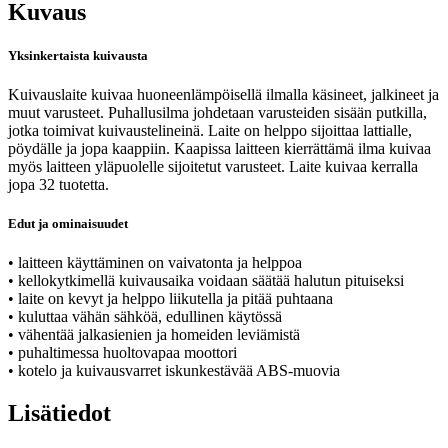
Kuvaus
Yksinkertaista kuivausta
Kuivauslaite kuivaa huoneenlämpöisellä ilmalla käsineet, jalkineet ja
muut varusteet. Puhallusilma johdetaan varusteiden sisään putkilla,
jotka toimivat kuivaustelineinä. Laite on helppo sijoittaa lattialle,
pöydälle ja jopa kaappiin. Kaapissa laitteen kierrättämä ilma kuivaa
myös laitteen yläpuolelle sijoitetut varusteet. Laite kuivaa kerralla
jopa 32 tuotetta.
Edut ja ominaisuudet
• laitteen käyttäminen on vaivatonta ja helppoa
• kellokytkimellä kuivausaika voidaan säätää halutun pituiseksi
• laite on kevyt ja helppo liikutella ja pitää puhtaana
• kuluttaa vähän sähköä, edullinen käytössä
• vähentää jalkasienien ja homeiden leviämistä
• puhaltimessa huoltovapaa moottori
• kotelo ja kuivausvarret iskunkestävää ABS-muovia
Lisätiedot