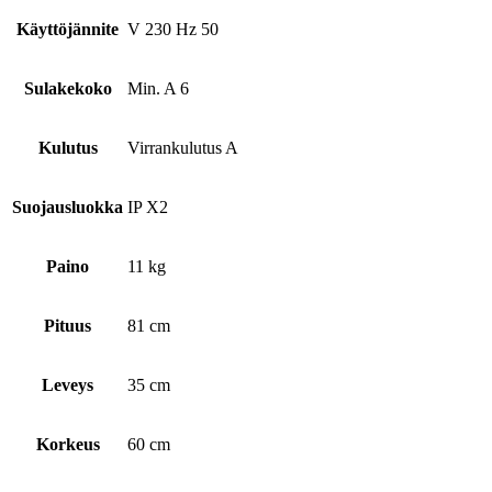
Käyttöjännite
V 230 Hz 50
Sulakekoko
Min. A 6
Kulutus
Virrankulutus A
Suojausluokka
IP X2
Paino
11 kg
Pituus
81 cm
Leveys
35 cm
Korkeus
60 cm