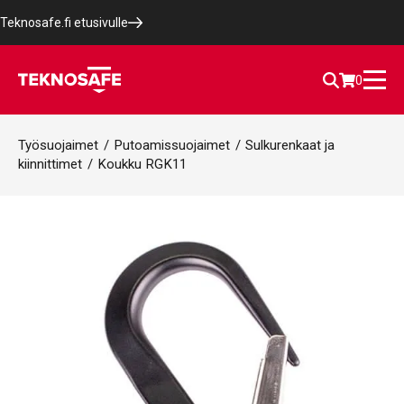
Teknosafe.fi etusivulle
0
Työsuojaimet
/
Putoamissuojaimet
/
Sulkurenkaat ja
kiinnittimet
/
Koukku RGK11