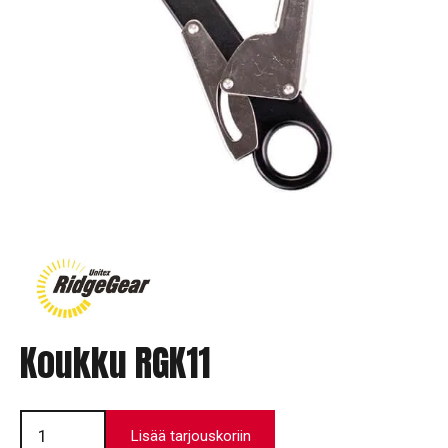
Koukku RGK11
Koukku
RGK11
Lisää tarjouskoriin
määrä