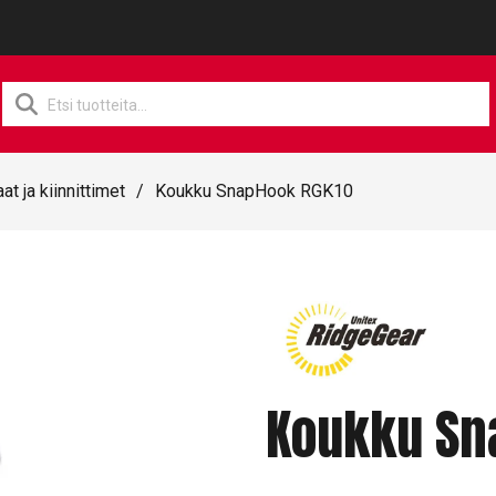
Products
search
at ja kiinnittimet
/
Koukku SnapHook RGK10
Koukku Sn