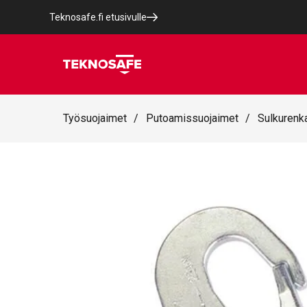
Teknosafe.fi etusivulle
Työsuojaimet
/
Putoamissuojaimet
/
Sulkurenka