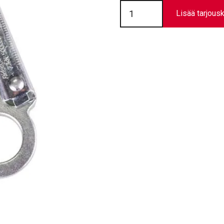
Koukku
SnapHook
Lisää tarjousk
RGK10
määrä