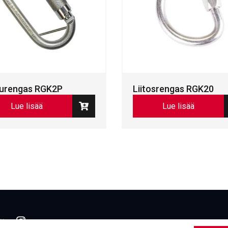
kurengas RGK2P
Liitosrengas RGK20
Lue lisää
Lue lisää
book
inkedIn
LinkedIn