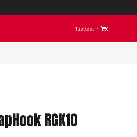
Tuotteet
0
apHook RGK10