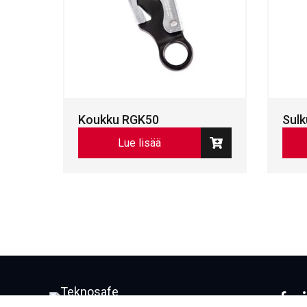
Koukku RGK50
Sul
Lue lisää
Face
L