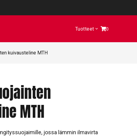
Tuotteet
0
nten kuivausteline MTH
uojainten
ine MTH
gityssuojaimille, jossa lämmin ilmavirta