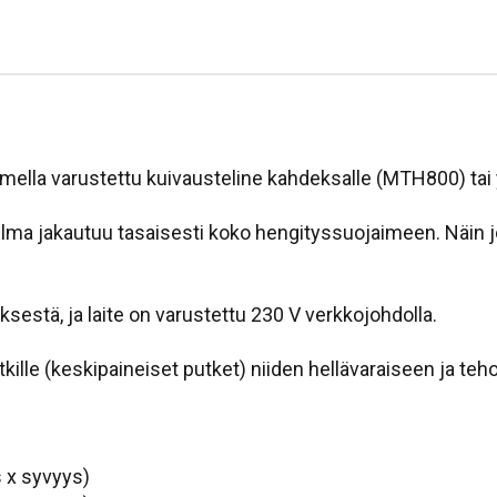
stimella varustettu kuivausteline kahdeksalle (MTH800) t
 ilma jakautuu tasaisesti koko hengityssuojaimeen. Näin j
estä, ja laite on varustettu 230 V verkkojohdolla.
utkille (keskipaineiset putket) niiden hellävaraiseen ja 
s x syvyys)