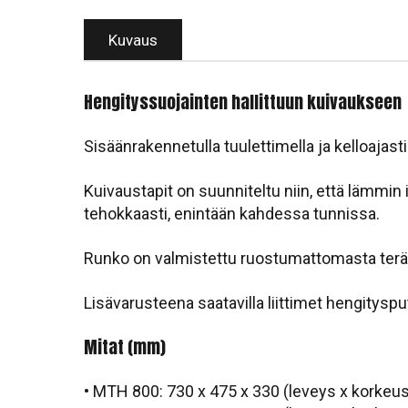
Kuvaus
Hengityssuojainten hallittuun kuivaukseen
Sisäänrakennetulla tuulettimella ja kelloaja
Kuivaustapit on suunniteltu niin, että lämmin
tehokkaasti, enintään kahdessa tunnissa.
Runko on valmistettu ruostumattomasta teräks
Lisävarusteena saatavilla liittimet hengitysp
Mitat (mm)
• MTH 800: 730 x 475 x 330 (leveys x korkeu