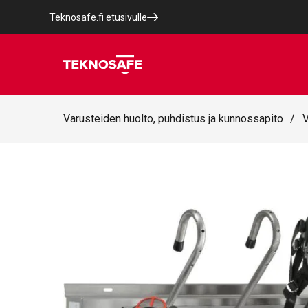
Teknosafe.fi etusivulle
Varusteiden huolto, puhdistus ja kunnossapito
/
V