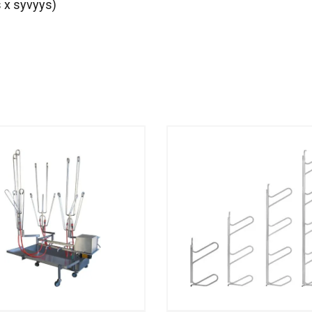
s x syvyys)