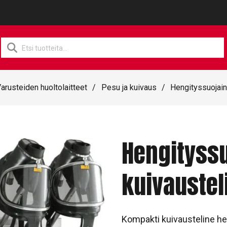
Products
search
arusteiden huoltolaitteet
/
Pesu ja kuivaus
/
Hengityssuojai
Hengityss
kuivaustel
Kompakti kuivausteline hen