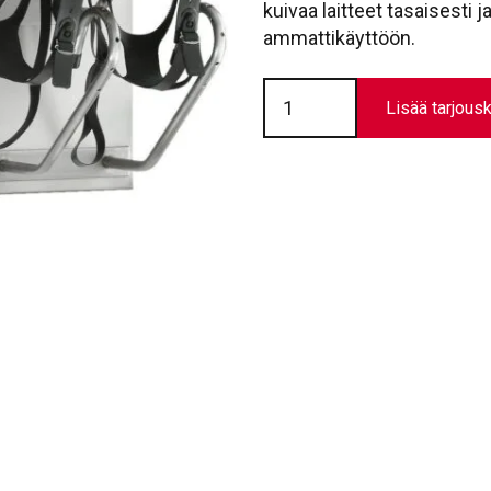
kuivaa laitteet tasaisesti j
ammattikäyttöön.
Hengityssuojainten
kuivausteline
Lisää tarjousk
MTH
määrä