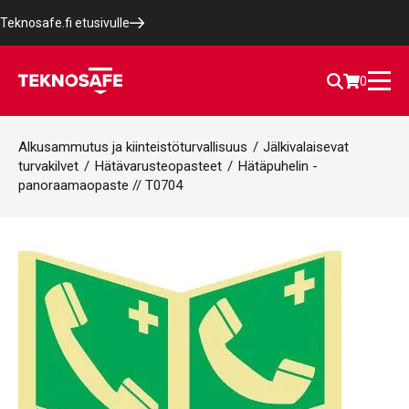
Teknosafe.fi etusivulle
0
Alkusammutus ja kiinteistöturvallisuus
/
Jälkivalaisevat
turvakilvet
/
Hätävarusteopasteet
/
Hätäpuhelin -
panoraamaopaste // T0704