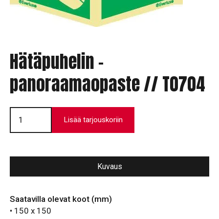
Hätäpuhelin -
panoraamaopaste // T0704
Hätäpuhelin
-
Lisää tarjouskoriin
panoraamaopaste
//
T0704
määrä
Kuvaus
Saatavilla olevat koot (mm)
• 150 x 150