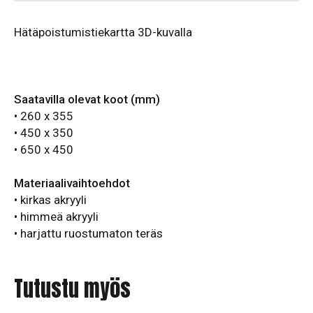
Hätäpoistumistiekartta 3D-kuvalla
Saatavilla olevat koot (mm)
• 260 x 355
• 450 x 350
• 650 x 450
Materiaalivaihtoehdot
• kirkas akryyli
• himmeä akryyli
• harjattu ruostumaton teräs
Tutustu myös