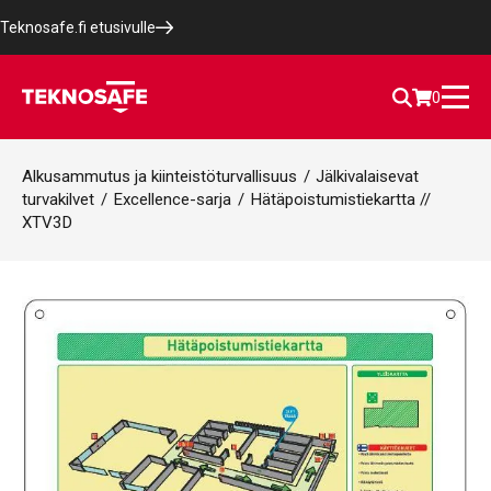
Teknosafe.fi etusivulle
0
Alkusammutus ja kiinteistöturvallisuus
/
Jälkivalaisevat
turvakilvet
/
Excellence-sarja
/
Hätäpoistumistiekartta //
XTV3D