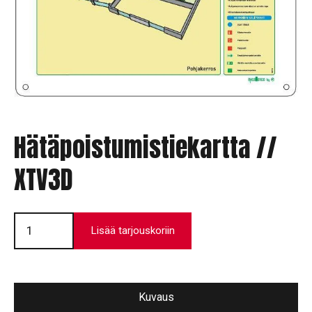
Hätäpoistumistiekartta //
XTV3D
Hätäpoistumistiekartta
//
Lisää tarjouskoriin
XTV3D
määrä
Kuvaus