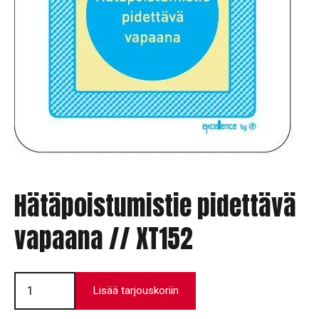
Hätäpoistumistie pidettävä
vapaana // XT152
Hätäpoistumistie
pidettävä
Lisää tarjouskoriin
vapaana
//