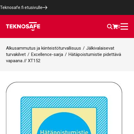
Teknosafe.fi etusivulle
0
Alkusammutus ja kiinteistöturvallisuus
/
Jälkivalaisevat
turvakilvet
/
Excellence-sarja
/
Hätäpoistumistie pidettävä
vapaana // XT152