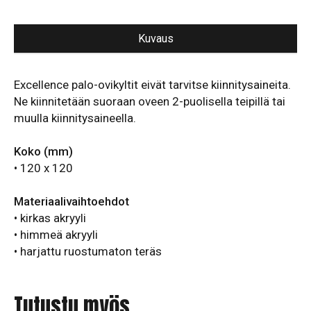
XT152
määrä
Kuvaus
Excellence palo-ovikyltit eivät tarvitse kiinnitysaineita.
Ne kiinnitetään suoraan oveen 2-puolisella teipillä tai
muulla kiinnitysaineella.
Koko (mm)
• 120 x 120
Materiaalivaihtoehdot
• kirkas akryyli
• himmeä akryyli
• harjattu ruostumaton teräs
Tutustu myös