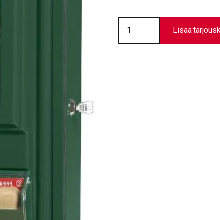
Cederroth
pieni
Lisää tarjousk
ensiapukaappi
haavanhoitopisteellä
määrä