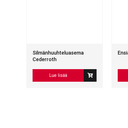
Silmänhuuhteluasema
Ens
Cederroth
Lue lisää