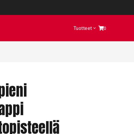
Tuotteet
0
pieni
appi
opisteellä