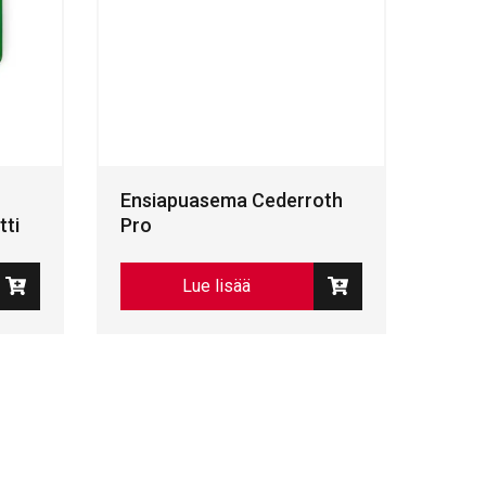
Ensiapuasema Cederroth
ti
Pro
Lue lisää