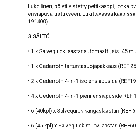
Lukollinen, pölytiivistetty peltikaappi, jonka
ensiapuvarustukseen. Lukittavassa kaapissa s
191400).
SISÄLTÖ
• 1 x Salvequick laastariautomaatti, sis. 45 
• 1 x Cederroth tartuntasuojapakkaus (REF 2
• 2 x Cederroth 4-in-1 iso ensiapuside (REF1
• 4 x Cederroth 4-in-1 pieni ensiapuside REF 
• 6 (40kpl) x Salvequick kangaslaastari (REF 
• 6 (45 kpl) x Salvequick muovilaastari (REF6