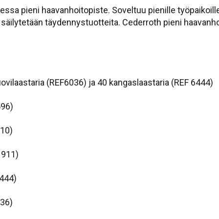
 ovessa pieni haavanhoitopiste. Soveltuu pienille työpaiko
äilytetään täydennystuotteita. Cederroth pieni haavanho
muovilaastaria (REF6036) ja 40 kangaslaastaria (REF 6444)
596)
910)
1911)
6444)
036)