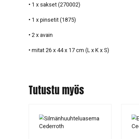
• 1 x sakset (270002)
• 1 x pinsetit (1875)
• 2 x avain
•
mitat 26 x 44 x 17 cm (L x K x S)
Tutustu myös