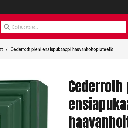
Products
search
at
/
Cederroth pieni ensiapukaappi haavanhoitopisteellä
Cederroth 
ensiapuka
haavanhoit