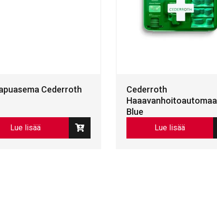
iapuasema Cederroth
Cederroth
Haaavanhoitoautomaat
Blue
Lue lisää
Lue lisää