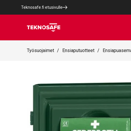
Teknosafe.fi etusivulle
Työsuojaimet
/
Ensiaputuotteet
/
Ensiapuasem