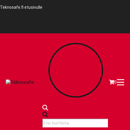
Teknosafe.fi etusivulle
0
Products
search