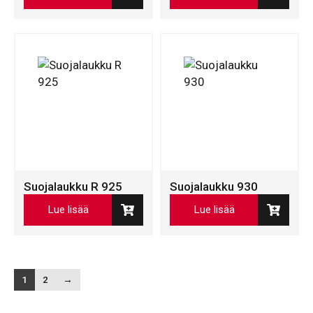
Suojalaukku R 925
Suojalaukku 930
Lue lisää
Lue lisää
1
2
→