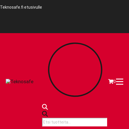
Teknosafe.fi etusivulle
0
Products
search