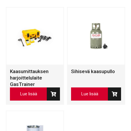
Kaasumittauksen
Sihisevä kaasupullo
harjoittelulaite
GasTrainer
Lue lisää
Lue lisää