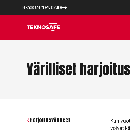
Teknosafe.fi etusivulle
Värilliset harjoitu
Harjoitusvälineet
Kun vuot
voivat k