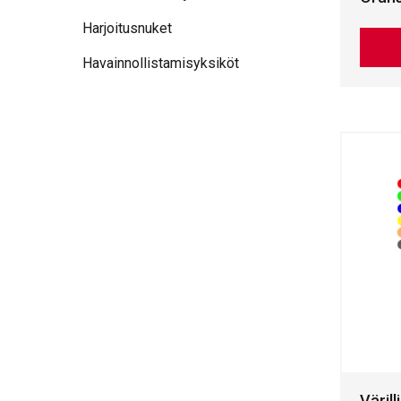
Harjoitusnuket
Havainnollistamisyksiköt
Väril