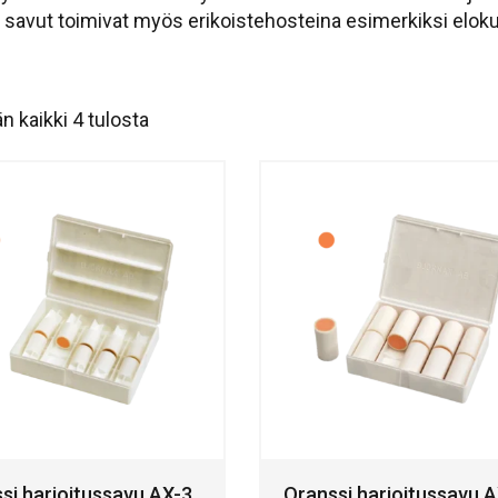
et savut toimivat myös erikoistehosteina esimerkiksi elo
n kaikki 4 tulosta
si harjoitussavu AX-3
Oranssi harjoitussavu 