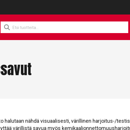
Products
search
ssavut
o halutaan nähdä visuaalisesti, värillinen harjoitus-/testi
äyttää värillistä savua myös kemikaalionnettomuusharjo