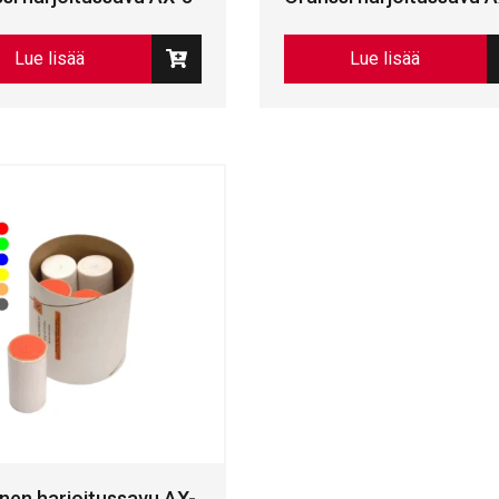
Lue lisää
Lue lisää
linen harjoitussavu AX-