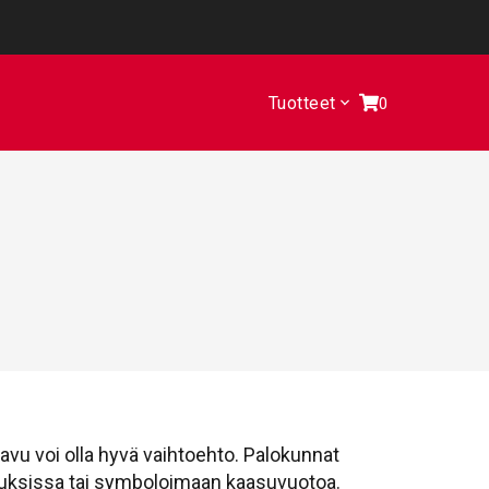
Tuotteet
0
savu voi olla hyvä vaihtoehto. Palokunnat
ituksissa tai symboloimaan kaasuvuotoa.