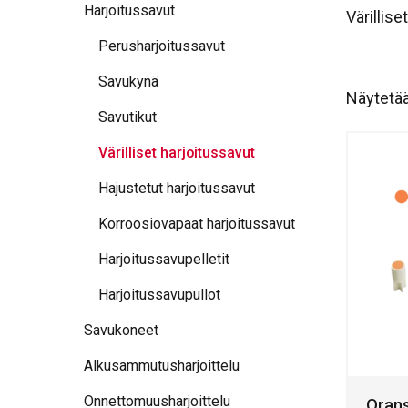
Harjoitussavut
Värillis
Perusharjoitussavut
Savukynä
Näytetää
Savutikut
Värilliset harjoitussavut
Hajustetut harjoitussavut
Korroosiovapaat harjoitussavut
Harjoitussavupelletit
Harjoitussavupullot
Savukoneet
Alkusammutusharjoittelu
Onnettomuusharjoittelu
Orans