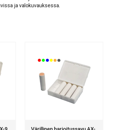
kuvissa ja valokuvauksessa.
AX-9
Värillinen harjoitussavu AX-